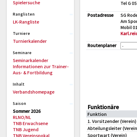
Spielersuche
Tel G 0
Ranglisten
Postadresse
SG Rod
Am Spor
LK-Rangliste
Mobil 0
Karl.re
Turniere
Turnierkalender
Routenplaner
Seminare
Seminarkalender
Informationen zur Trainer-
Aus- & Fortbildung
Inhalt
Verbandshomepage
Saison
Funktionäre
Sommer 2026
Funktion
RLNO/NL
1. Vorsitzender (Verein)
TNB Erwachsene
Abteilungsleiter (Verein
TNB Jugend
Sportwart (Verein)
TNB Vereinspokal