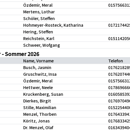
Özdemir, Meral
015756631
Mertens, Lothar
Schöler, Steffen
Hohmeyer-Rosteck, Katharina
017217442
Hering, Steffen
Reichstein, Karl
015114205
Schweer, Wofgang
r - Sommer 2026
Name, Vorname
Telefon
Busch, Jasmin
017621828
Gruschwitz, Insa
017620744
Özdemir, Meral
015756631
Hettwer, Neele
017869666
Kruckenberg, Susan
016058539
Dierkes, Birgit
017697049
Stille, Maximilian
015225440
Menzel, Thorben
017643394
Köritz, Jonas
017683342
Dr. Menzel, Olaf
016343940