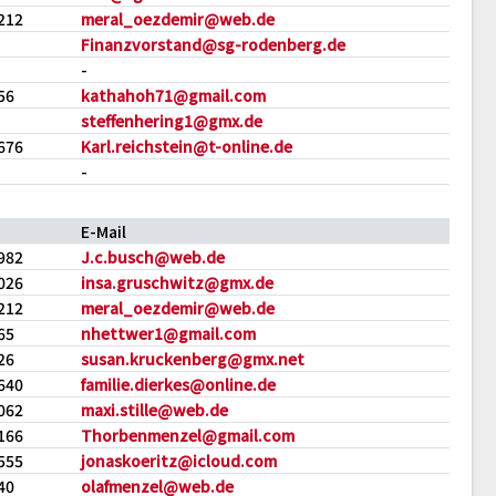
212
meral_oezdemir@web.de
Finanzvorstand@sg-rodenberg.de
-
56
kathahoh71@gmail.com
steffenhering1@gmx.de
676
Karl.reichstein@t-online.de
-
E-Mail
982
J.c.busch@web.de
026
insa.gruschwitz@gmx.de
212
meral_oezdemir@web.de
65
nhettwer1@gmail.com
26
susan.kruckenberg@gmx.net
640
familie.dierkes@online.de
062
maxi.stille@web.de
166
Thorbenmenzel@gmail.com
555
jonaskoeritz@icloud.com
40
olafmenzel@web.de