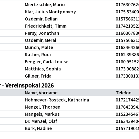
Miertzschke, Mario
017630762
Klar, Julius Montgomery
0175 5340
Özdemir, Delian
015756631
Friedrichkeit, Timm
017421952
Persy, Jonathan
016036783
Özdemir, Meral
015756631
Münch, Malte
016346426
Räther, Rudi
0162 3938
Fengler, Carla Louise
0160 9515
Matthias, Sophia
0173 9088
Gillner, Frida
017330013
 - Vereinspokal 2026
Name, Vorname
Telefon
0
Hohmeyer-Rosteck, Katharina
017217442
0
Menzel, Thorben
017643394
0
Mangels, Markus
015234546
Dr. Menzel, Olaf
016343940
Burk, Nadine
015771901