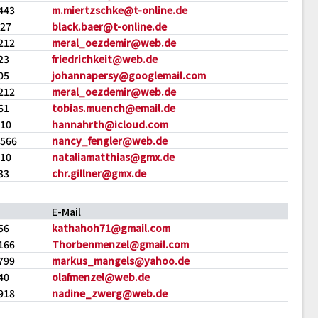
443
m.miertzschke@t-online.de
027
black.baer@t-online.de
212
meral_oezdemir@web.de
23
friedrichkeit@web.de
05
johannapersy@googlemail.com
212
meral_oezdemir@web.de
61
tobias.muench@email.de
610
hannahrth@icloud.com
2566
nancy_fengler@web.de
210
nataliamatthias@gmx.de
33
chr.gillner@gmx.de
E-Mail
56
kathahoh71@gmail.com
166
Thorbenmenzel@gmail.com
799
markus_mangels@yahoo.de
40
olafmenzel@web.de
918
nadine_zwerg@web.de