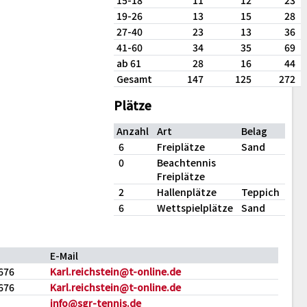
15-18
11
12
23
19-26
13
15
28
27-40
23
13
36
41-60
34
35
69
ab 61
28
16
44
Gesamt
147
125
272
Plätze
Anzahl
Art
Belag
6
Freiplätze
Sand
0
Beachtennis
Freiplätze
2
Hallenplätze
Teppich
6
Wettspielplätze
Sand
E-Mail
676
Karl.reichstein@t-online.de
676
Karl.reichstein@t-online.de
info@sgr-tennis.de