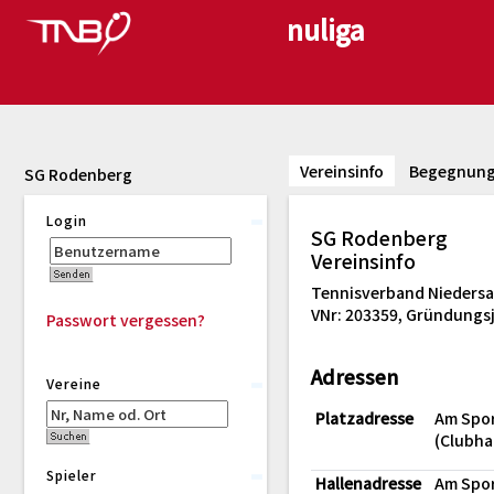
Vereinsinfo
Begegnun
SG Rodenberg
Login
SG Rodenberg
Vereinsinfo
Tennisverband Niedersac
VNr: 203359, Gründungsj
Passwort vergessen?
Adressen
Vereine
Platzadresse
Am Spor
(Clubha
Spieler
Hallenadresse
Am Spor