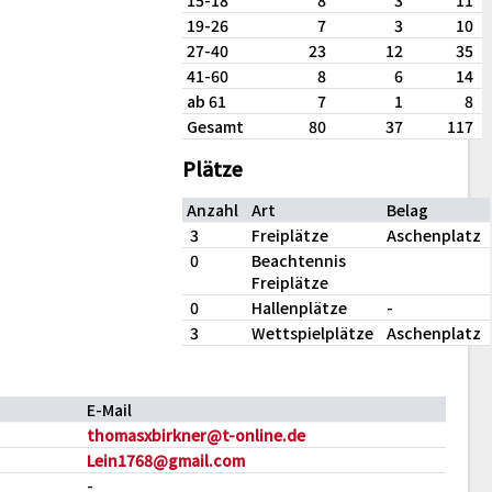
15-18
8
3
11
19-26
7
3
10
27-40
23
12
35
41-60
8
6
14
ab 61
7
1
8
Gesamt
80
37
117
Plätze
Anzahl
Art
Belag
3
Freiplätze
Aschenplatz
0
Beachtennis
Freiplätze
0
Hallenplätze
-
3
Wettspielplätze
Aschenplatz
E-Mail
thomasxbirkner@t-online.de
Lein1768@gmail.com
-