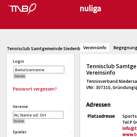
Vereinsinfo
Begegnun
Tennisclub Samtgemeinde Siedenburg e.V.
Login
Tennisclub Samtge
Vereinsinfo
Tennisverband Niedersac
VNr: 307310, Gründungsj
Passwort vergessen?
Adressen
Vereine
Platzadresse
Sports
Tel P 
info@t
Spieler
www.tc