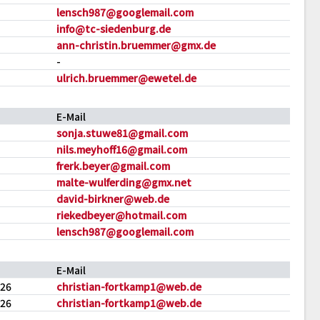
lensch987@googlemail.com
info@tc-siedenburg.de
ann-christin.bruemmer@gmx.de
-
ulrich.bruemmer@ewetel.de
E-Mail
sonja.stuwe81@gmail.com
nils.meyhoff16@gmail.com
frerk.beyer@gmail.com
malte-wulferding@gmx.net
david-birkner@web.de
riekedbeyer@hotmail.com
lensch987@googlemail.com
E-Mail
26
christian-fortkamp1@web.de
26
christian-fortkamp1@web.de