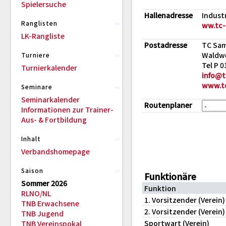
Spielersuche
Hallenadresse
Indust
Ranglisten
ww.tc-
LK-Rangliste
Postadresse
TC Sam
Waldwe
Turniere
Tel P 
Turnierkalender
info@t
www.tc
Seminare
Seminarkalender
Routenplaner
Informationen zur Trainer-
Aus- & Fortbildung
Inhalt
Verbandshomepage
Saison
Funktionäre
Sommer 2026
Funktion
RLNO/NL
1. Vorsitzender (Verein)
TNB Erwachsene
2. Vorsitzender (Verein)
TNB Jugend
Sportwart (Verein)
TNB Vereinspokal