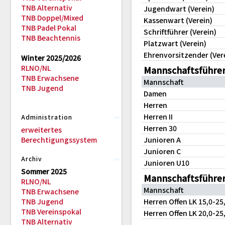
TNB Alternativ
Jugendwart (Verein)
TNB Doppel/Mixed
Kassenwart (Verein)
TNB Padel Pokal
Schriftführer (Verein)
TNB Beachtennis
Platzwart (Verein)
Ehrenvorsitzender (Ver
Winter 2025/2026
RLNO/NL
Mannschaftsführe
TNB Erwachsene
Mannschaft
TNB Jugend
Damen
Herren
Herren II
Administration
Herren 30
erweitertes
Berechtigungssystem
Junioren A
Junioren C
Archiv
Junioren U10
Sommer 2025
Mannschaftsführer
RLNO/NL
Mannschaft
TNB Erwachsene
TNB Jugend
Herren Offen LK 15,0-2
TNB Vereinspokal
Herren Offen LK 20,0-2
TNB Alternativ