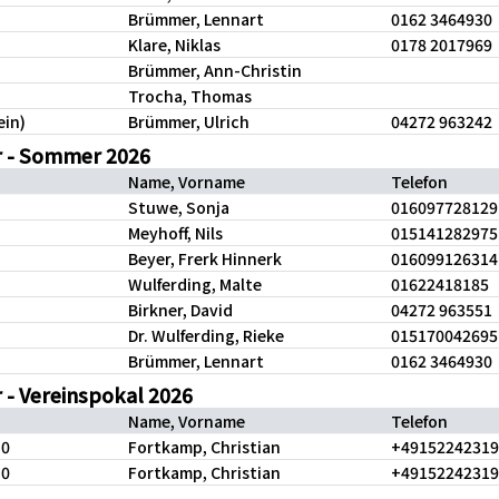
Brümmer, Lennart
0162 3464930
Klare, Niklas
0178 2017969
Brümmer, Ann-Christin
Trocha, Thomas
ein)
Brümmer, Ulrich
04272 963242
r - Sommer 2026
Name, Vorname
Telefon
Stuwe, Sonja
016097728129
Meyhoff, Nils
015141282975
Beyer, Frerk Hinnerk
016099126314
Wulferding, Malte
01622418185
Birkner, David
04272 963551
Dr. Wulferding, Rieke
015170042695
Brümmer, Lennart
0162 3464930
 - Vereinspokal 2026
Name, Vorname
Telefon
5,0
Fortkamp, Christian
+49152242319
5,0
Fortkamp, Christian
+49152242319