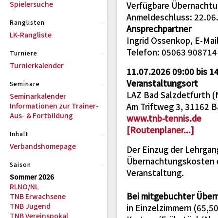
Spielersuche
Verfügbare Übernachtung
Anmeldeschluss: 22.06
Ranglisten
Ansprechpartner
LK-Rangliste
Ingrid Ossenkop, E-Mai
Telefon: 05063 908714
Turniere
Turnierkalender
11.07.2026 09:00 bis 1
Veranstaltungsort
Seminare
LAZ Bad Salzdetfurth (
Seminarkalender
Informationen zur Trainer-
Am Triftweg 3, 31162 B
Aus- & Fortbildung
www.tnb-tennis.de
[Routenplaner...]
Inhalt
Verbandshomepage
Der Einzug der Lehrgan
Übernachtungskosten e
Saison
Veranstaltung.
Sommer 2026
RLNO/NL
Bei mitgebuchter Über
TNB Erwachsene
TNB Jugend
in Einzelzimmern (65,50 
TNB Vereinspokal