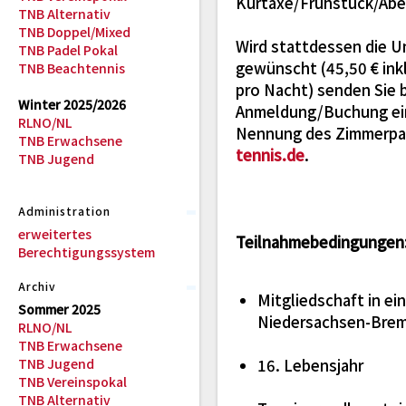
Kurtaxe/Frühstück/Abe
TNB Alternativ
TNB Doppel/Mixed
Wird stattdessen die 
TNB Padel Pokal
gewünscht (45,50 € ink
TNB Beachtennis
pro Nacht) senden Sie bi
Winter 2025/2026
Anmeldung/Buchung ein
RLNO/NL
Nennung des Zimmerpa
TNB Erwachsene
tennis.de
.
TNB Jugend
Administration
erweitertes
Teilnahmebedingungen
Berechtigungssystem
Archiv
Mitgliedschaft in e
Sommer 2025
Niedersachsen-Bre
RLNO/NL
TNB Erwachsene
TNB Jugend
16. Lebensjahr
TNB Vereinspokal
TNB Alternativ