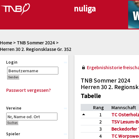
Home
>
TNB Sommer 2024
>
Herren 30 2. Regionsklasse Gr. 352
Login
Ergebnishistorie freischa
TNB Sommer 2024
Herren 30 2. Regionsk
Passwort vergessen?
Tabelle
Rang
Mannschaft
Vereine
1
TC Osterhol
2
TSV Lesum-Bu
3
Beckedorfer 
Spieler
4
TC Worpswe