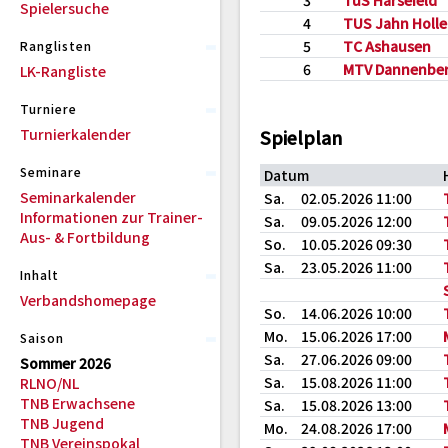
3
TuS Harsefeld
Spielersuche
4
TUS Jahn Holl
5
TC Ashausen
Ranglisten
6
MTV Dannenbe
LK-Rangliste
Turniere
Turnierkalender
Spielplan
Seminare
Datum
Seminarkalender
Sa.
02.05.2026 11:00
Informationen zur Trainer-
Sa.
09.05.2026 12:00
Aus- & Fortbildung
So.
10.05.2026 09:30
Sa.
23.05.2026 11:00
Inhalt
Verbandshomepage
So.
14.06.2026 10:00
Mo.
15.06.2026 17:00
Saison
Sa.
27.06.2026 09:00
Sommer 2026
Sa.
15.08.2026 11:00
RLNO/NL
TNB Erwachsene
Sa.
15.08.2026 13:00
TNB Jugend
Mo.
24.08.2026 17:00
TNB Vereinspokal