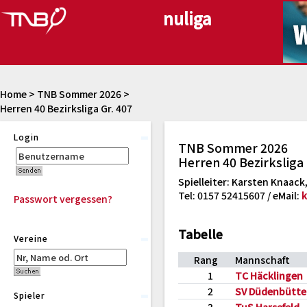
Home
>
TNB Sommer 2026
>
Herren 40 Bezirksliga Gr. 407
Login
TNB Sommer 2026
Herren 40 Bezirksliga 
Spielleiter: Karsten Knaack,
Tel: 0157 52415607 / eMail:
k
Passwort vergessen?
Tabelle
Vereine
Rang
Mannschaft
1
TC Häcklingen
2
SV Düdenbüttel
Spieler