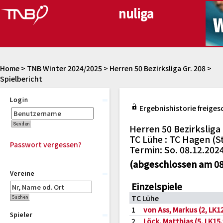
Home
>
TNB Winter 2024/2025
>
Herren 50 Bezirksliga Gr. 208
>
Spielbericht
Login
Ergebnishistorie freiges
Herren 50 Bezirksliga 
TC Lühe : TC Hagen (St
Passwort vergessen?
Termin: So. 08.12.202
(abgeschlossen am 08
Vereine
Einzelspiele
TC Lühe
1
von Ass, Markus (2, LK12
Spieler
2
Löck, Matthias (5, LK15,