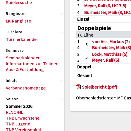
Spielersuche
3
Meyer, Ralf (6, LK17,8)
4
Burmeister, Maik (8, LK1
Ranglisten
Einzel
LK-Rangliste
Doppelspiele
Turniere
TC Lühe
Turnierkalender
1
von Ass, Markus (2)
5
4
Burmeister, Maik (8
Seminare
2
Löck, Matthias (5)
5
Seminarkalender
3
Meyer, Ralf (6)
Informationen zur Trainer-
Doppel
Aus- & Fortbildung
Gesamt
Inhalt
Spielbericht (pdf)
Verbandshomepage
Oberschiedsrichter: MF Gas
Saison
Sommer 2026
RLNO/NL
TNB Erwachsene
TNB Jugend
TNB Vereinspokal