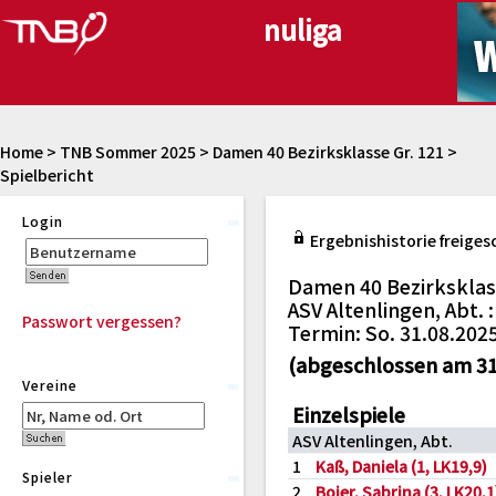
Home
>
TNB Sommer 2025
>
Damen 40 Bezirksklasse Gr. 121
>
Spielbericht
Login
Ergebnishistorie freiges
Damen 40 Bezirksklas
ASV Altenlingen, Abt. 
Passwort vergessen?
Termin: So. 31.08.202
(abgeschlossen am 31
Vereine
Einzelspiele
ASV Altenlingen, Abt.
1
Kaß, Daniela (1, LK19,9)
Spieler
2
Bojer, Sabrina (3, LK20,1