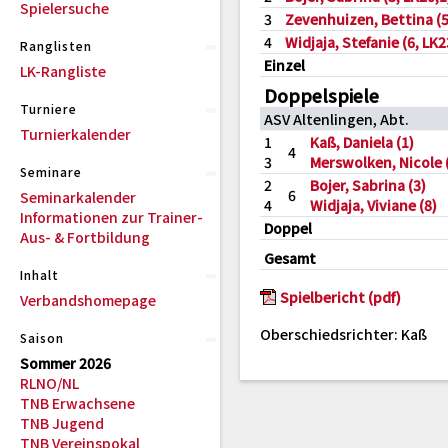
Spielersuche
3
Zevenhuizen, Bettina (5
4
Widjaja, Stefanie (6, LK2
Ranglisten
Einzel
LK-Rangliste
Doppelspiele
Turniere
ASV Altenlingen, Abt.
Turnierkalender
1
Kaß, Daniela (1)
4
3
Merswolken, Nicole 
Seminare
2
Bojer, Sabrina (3)
6
Seminarkalender
4
Widjaja, Viviane (8)
Informationen zur Trainer-
Doppel
Aus- & Fortbildung
Gesamt
Inhalt
Spielbericht (pdf)
Verbandshomepage
Oberschiedsrichter: Kaß
Saison
Sommer 2026
RLNO/NL
TNB Erwachsene
TNB Jugend
TNB Vereinspokal