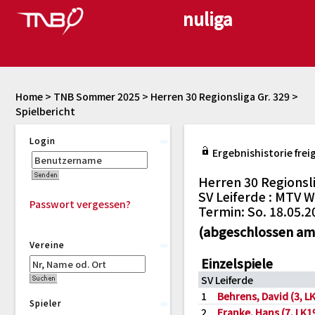
Home
>
TNB Sommer 2025
>
Herren 30 Regionsliga Gr. 329
>
Spielbericht
Login
Ergebnishistorie frei
Herren 30 Regionsli
SV Leiferde : MTV Wa
Passwort vergessen?
Termin: So. 18.05.2
(abgeschlossen am 
Vereine
Einzelspiele
SV Leiferde
1
Behrens, David (3, L
Spieler
2
Franke, Hans (7, LK1