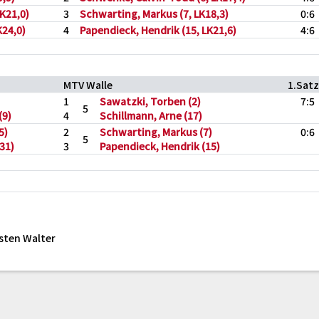
LK21,0)
3
Schwarting, Markus (7, LK18,3)
0:6
K24,0)
4
Papendieck, Hendrik (15, LK21,6)
4:6
MTV Walle
1.Satz
1
Sawatzki, Torben (2)
7:5
5
(9)
4
Schillmann, Arne (17)
5)
2
Schwarting, Markus (7)
0:6
5
(31)
3
Papendieck, Hendrik (15)
sten Walter