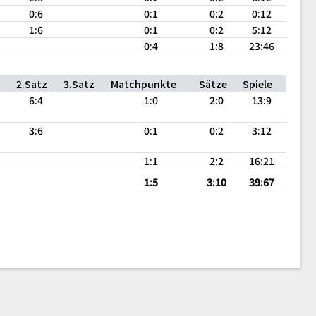
0:6
0:1
0:2
0:12
1:6
0:1
0:2
5:12
0:4
1:8
23:46
2.Satz
3.Satz
Matchpunkte
Sätze
Spiele
6:4
1:0
2:0
13:9
3:6
0:1
0:2
3:12
1:1
2:2
16:21
1:5
3:10
39:67