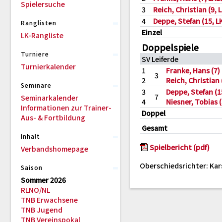
Spielersuche
3
Reich, Christian (9, 
4
Deppe, Stefan (15, L
Ranglisten
Einzel
LK-Rangliste
Doppelspiele
Turniere
SV Leiferde
Turnierkalender
1
Franke, Hans (7)
3
2
Reich, Christian 
Seminare
3
Deppe, Stefan (1
7
Seminarkalender
4
Niesner, Tobias 
Informationen zur Trainer-
Doppel
Aus- & Fortbildung
Gesamt
Inhalt
Spielbericht (pdf)
Verbandshomepage
Oberschiedsrichter: Kar
Saison
Sommer 2026
RLNO/NL
TNB Erwachsene
TNB Jugend
TNB Vereinspokal