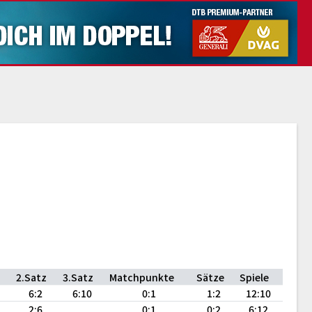
2.Satz
3.Satz
Matchpunkte
Sätze
Spiele
6:2
6:10
0:1
1:2
12:10
2:6
0:1
0:2
6:12