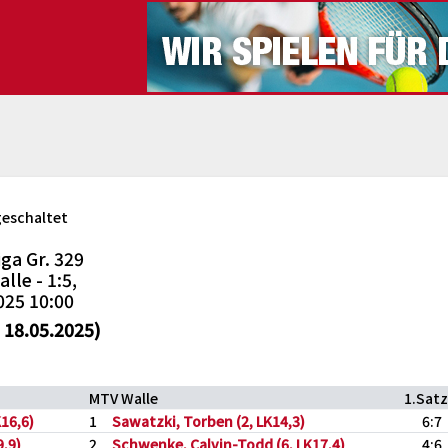
geschaltet
ga Gr. 329
lle - 1:5,
025 10:00
18.05.2025)
MTV Walle
1.Satz
K16,6)
1
Sawatzki, Torben (2, LK14,3)
6:7
9,9)
2
Schwenke, Calvin-Todd (6, LK17,4)
4:6