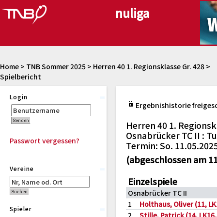
Home
>
TNB Sommer 2025
>
Herren 40 1. Regionsklasse Gr. 428
>
Spielbericht
Login
Ergebnishistorie freiges
Herren 40 1. Regionsk
Osnabrücker TC II : Tu
Passwort vergessen?
Termin: So. 11.05.202
(abgeschlossen am 11
Vereine
Einzelspiele
Osnabrücker TC II
1
Holthaus, Oliver (11, LK
Spieler
2
Stille, Patrick (14, LK16,