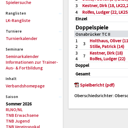
Spielersuche
3
Kestner, Dirk (18, LK22,
4
Rolfes, Ludger (22, LK25
Ranglisten
Einzel
LK-Rangliste
Doppelspiele
Turniere
Osnabrücker TC II
Turnierkalender
1
Holthaus, Oliver (11
3
2
Stille, Patrick (14)
Seminare
3
Kestner, Dirk (18)
7
Seminarkalender
4
Rolfes, Ludger (22)
Informationen zur Trainer-
Doppel
Aus- & Fortbildung
Gesamt
Inhalt
Spielbericht (pdf)
Verbandshomepage
Oberschiedsrichter: Obers
Saison
Sommer 2026
RLNO/NL
TNB Erwachsene
TNB Jugend
TNB Vereinspokal