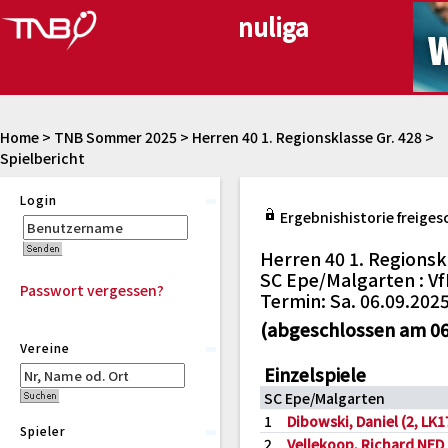
Home
>
TNB Sommer 2025
>
Herren 40 1. Regionsklasse Gr. 428
>
Spielbericht
Login
Ergebnishistorie freiges
Herren 40 1. Regionsk
SC Epe/Malgarten : VfL
Passwort vergessen?
Termin: Sa. 06.09.2025
(abgeschlossen am 06
Vereine
Einzelspiele
SC Epe/Malgarten
1
Dibowski, Daniel (2, LK1
Spieler
2
Vellekoop, Richard NED 