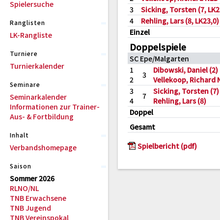
Spielersuche
3
Sicking, Torsten (7, LK2
4
Rehling, Lars (8, LK23,0)
Ranglisten
Einzel
LK-Rangliste
Doppelspiele
Turniere
SC Epe/Malgarten
Turnierkalender
1
Dibowski, Daniel (2)
3
2
Vellekoop, Richard 
Seminare
3
Sicking, Torsten (7)
7
Seminarkalender
4
Rehling, Lars (8)
Informationen zur Trainer-
Doppel
Aus- & Fortbildung
Gesamt
Inhalt
Spielbericht (pdf)
Verbandshomepage
Saison
Sommer 2026
RLNO/NL
TNB Erwachsene
TNB Jugend
TNB Vereinspokal