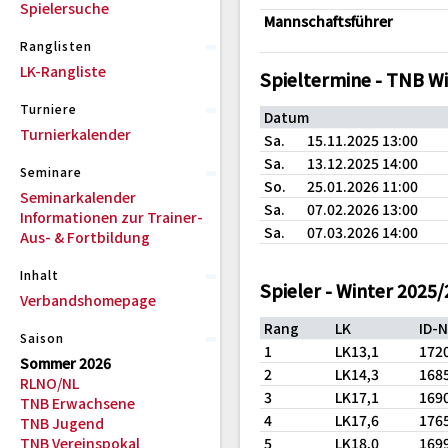
Spielersuche
Mannschaftsführer
Ranglisten
LK-Rangliste
Spieltermine - TNB W
Turniere
Datum
Turnierkalender
Sa.
15.11.2025 13:00
Sa.
13.12.2025 14:00
Seminare
So.
25.01.2026 11:00
Seminarkalender
Sa.
07.02.2026 13:00
Informationen zur Trainer-
Sa.
07.03.2026 14:00
Aus- & Fortbildung
Inhalt
Spieler - Winter 2025
Verbandshomepage
Rang
LK
ID-
Saison
1
LK13,1
172
Sommer 2026
2
LK14,3
168
RLNO/NL
3
LK17,1
169
TNB Erwachsene
4
LK17,6
176
TNB Jugend
TNB Vereinspokal
5
LK18,0
169