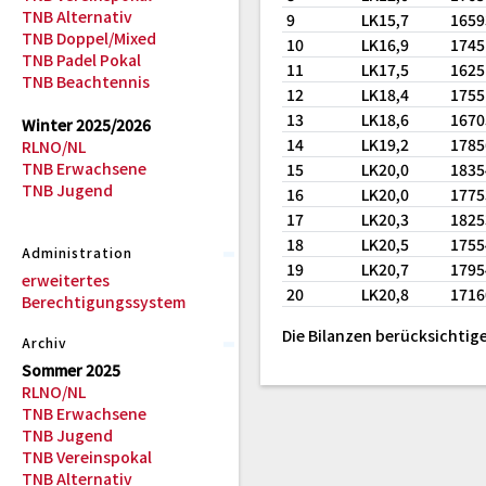
TNB Alternativ
9
LK15,7
165
TNB Doppel/Mixed
10
LK16,9
174
TNB Padel Pokal
11
LK17,5
162
TNB Beachtennis
12
LK18,4
175
13
LK18,6
167
Winter 2025/2026
14
LK19,2
178
RLNO/NL
TNB Erwachsene
15
LK20,0
183
TNB Jugend
16
LK20,0
177
17
LK20,3
182
18
LK20,5
175
Administration
19
LK20,7
179
erweitertes
20
LK20,8
171
Berechtigungssystem
Die Bilanzen berücksichtige
Archiv
Sommer 2025
RLNO/NL
TNB Erwachsene
TNB Jugend
TNB Vereinspokal
TNB Alternativ