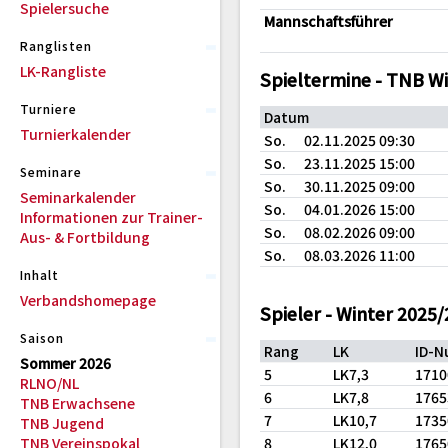
Spielersuche
Mannschaftsführer
Ranglisten
LK-Rangliste
Spieltermine - TNB W
Turniere
Datum
Turnierkalender
So.
02.11.2025 09:30
So.
23.11.2025 15:00
Seminare
So.
30.11.2025 09:00
Seminarkalender
So.
04.01.2026 15:00
Informationen zur Trainer-
So.
08.02.2026 09:00
Aus- & Fortbildung
So.
08.03.2026 11:00
Inhalt
Verbandshomepage
Spieler - Winter 2025
Saison
Rang
LK
ID-
Sommer 2026
5
LK7,3
171
RLNO/NL
6
LK7,8
176
TNB Erwachsene
7
LK10,7
173
TNB Jugend
TNB Vereinspokal
8
LK12,0
176