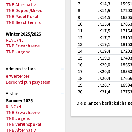
7
LK14,3
1595
TNB Alternativ
TNB Doppel/Mixed
8
LK14,5
1720
TNB Padel Pokal
9
LK14,5
1630
TNB Beachtennis
10
LK15,4
1705
11
LK17,5
1716
Winter 2025/2026
12
LK17,7
1810
RLNO/NL
13
LK19,1
1815
TNB Erwachsene
14
LK19,4
1720
TNB Jugend
15
LK19,9
1740
16
LK20,0
1865
Administration
17
LK20,3
1855
erweitertes
18
LK20,4
1765
Berechtigungssystem
19
LK20,7
1699
20
LK21,4
1775
Archiv
Sommer 2025
Die Bilanzen berücksichtige
RLNO/NL
TNB Erwachsene
TNB Jugend
TNB Vereinspokal
TNB Alternativ