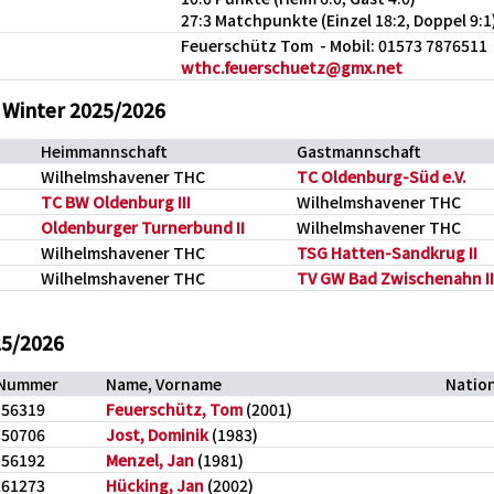
27:3 Matchpunkte (Einzel 18:2, Doppel 9:1
Feuerschütz Tom - Mobil: 01573 7876511
wthc.feuerschuetz@gmx.net
 Winter 2025/2026
Heimmannschaft
Gastmannschaft
Wilhelmshavener THC
TC Oldenburg-Süd e.V.
TC BW Oldenburg III
Wilhelmshavener THC
Oldenburger Turnerbund II
Wilhelmshavener THC
Wilhelmshavener THC
TSG Hatten-Sandkrug II
Wilhelmshavener THC
TV GW Bad Zwischenahn II
25/2026
-Nummer
Name, Vorname
Natio
156319
Feuerschütz, Tom
(2001)
350706
Jost, Dominik
(1983)
156192
Menzel, Jan
(1981)
261273
Hücking, Jan
(2002)