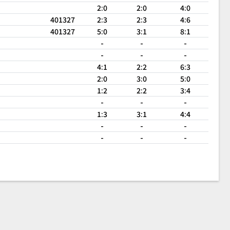
2:0
2:0
4:0
401327
2:3
2:3
4:6
401327
5:0
3:1
8:1
-
-
-
-
-
-
4:1
2:2
6:3
2:0
3:0
5:0
1:2
2:2
3:4
-
-
-
1:3
3:1
4:4
-
-
-
-
-
-