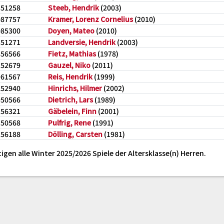
351258
Steeb, Hendrik
(2003)
087757
Kramer, Lorenz Cornelius
(2010)
085300
Doyen, Mateo
(2010)
351271
Landversie, Hendrik
(2003)
856566
Fietz, Mathias
(1978)
152679
Gauzel, Niko
(2011)
961567
Reis, Hendrik
(1999)
252940
Hinrichs, Hilmer
(2002)
950566
Dietrich, Lars
(1989)
156321
Gäbelein, Finn
(2001)
150568
Pulfrig, Rene
(1991)
156188
Dölling, Carsten
(1981)
igen alle Winter 2025/2026 Spiele der Altersklasse(n) Herren.