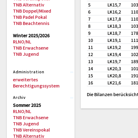
TNB Alternativ
5
LK15,7
10
TNB Doppel/Mixed
6
LK16,2
11
TNB Padel Pokal
7
LK17,8
11
TNB Beachtennis
8
LK18,3
10
9
LK18,7
17
Winter 2025/2026
10
LK19,1
11
RLNO/NL
11
LK19,2
19
TNB Erwachsene
TNB Jugend
12
LK19,4
10
13
LK19,7
18
14
LK20,3
10
Administration
15
LK20,8
19
erweitertes
16
LK21,6
18
Berechtigungssystem
Die Bilanzen berücksicht
Archiv
Sommer 2025
RLNO/NL
TNB Erwachsene
TNB Jugend
TNB Vereinspokal
TNB Alternativ