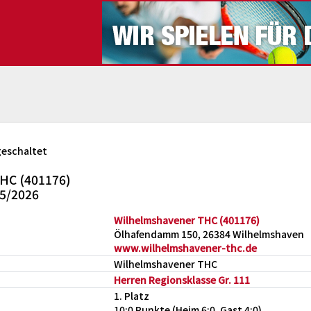
geschaltet
HC (401176)
25/2026
Wilhelmshavener THC (401176)
Ölhafendamm 150, 26384 Wilhelmshaven
www.wilhelmshavener-thc.de
Wilhelmshavener THC
Herren Regionsklasse Gr. 111
1. Platz
10:0 Punkte (Heim 6:0, Gast 4:0)