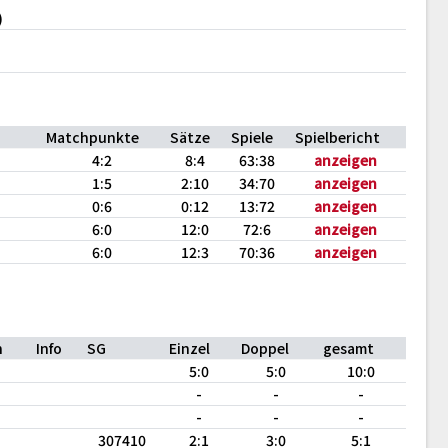
)
Matchpunkte
Sätze
Spiele
Spielbericht
4:2
8:4
63:38
anzeigen
1:5
2:10
34:70
anzeigen
0:6
0:12
13:72
anzeigen
6:0
12:0
72:6
anzeigen
6:0
12:3
70:36
anzeigen
n
Info
SG
Einzel
Doppel
gesamt
5:0
5:0
10:0
-
-
-
-
-
-
307410
2:1
3:0
5:1