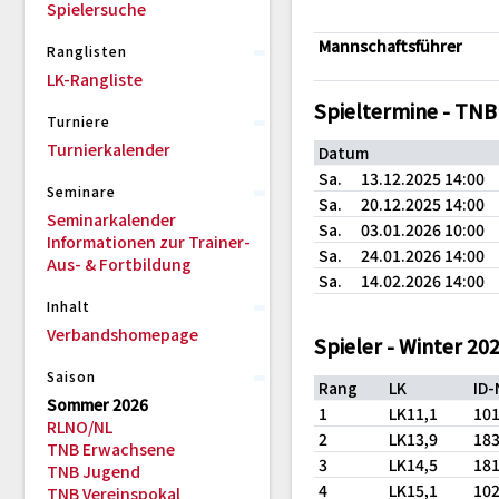
Spielersuche
Mannschaftsführer
Ranglisten
LK-Rangliste
Spieltermine - TNB
Turniere
Turnierkalender
Datum
Sa.
13.12.2025 14:00
Seminare
Sa.
20.12.2025 14:00
Seminarkalender
Sa.
03.01.2026 10:00
Informationen zur Trainer-
Sa.
24.01.2026 14:00
Aus- & Fortbildung
Sa.
14.02.2026 14:00
Inhalt
Verbandshomepage
Spieler - Winter 20
Saison
Rang
LK
ID
Sommer 2026
1
LK11,1
10
RLNO/NL
2
LK13,9
18
TNB Erwachsene
3
LK14,5
18
TNB Jugend
4
LK15,1
10
TNB Vereinspokal