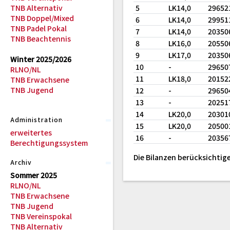
TNB Alternativ
5
LK14,0
29652
TNB Doppel/Mixed
6
LK14,0
29951
TNB Padel Pokal
7
LK14,0
20350
TNB Beachtennis
8
LK16,0
20550
9
LK17,0
20350
Winter 2025/2026
10
-
29650
RLNO/NL
11
LK18,0
20152
TNB Erwachsene
TNB Jugend
12
-
29650
13
-
20251
14
LK20,0
20301
Administration
15
LK20,0
20500
erweitertes
16
-
20356
Berechtigungssystem
Die Bilanzen berücksichtige
Archiv
Sommer 2025
RLNO/NL
TNB Erwachsene
TNB Jugend
TNB Vereinspokal
TNB Alternativ