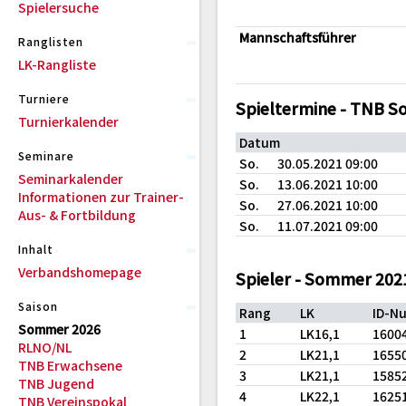
Spielersuche
Mannschaftsführer
Ranglisten
LK-Rangliste
Turniere
Spieltermine - TNB 
Turnierkalender
Datum
Seminare
So.
30.05.2021 09:00
Seminarkalender
So.
13.06.2021 10:00
Informationen zur Trainer-
So.
27.06.2021 10:00
Aus- & Fortbildung
So.
11.07.2021 09:00
Inhalt
Verbandshomepage
Spieler - Sommer 202
Saison
Rang
LK
ID-N
Sommer 2026
1
LK16,1
1600
RLNO/NL
2
LK21,1
1655
TNB Erwachsene
3
LK21,1
1585
TNB Jugend
4
LK22,1
1625
TNB Vereinspokal