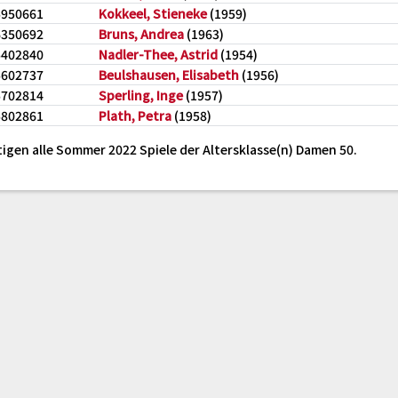
5950661
Kokkeel, Stieneke
(1959)
6350692
Bruns, Andrea
(1963)
5402840
Nadler-Thee, Astrid
(1954)
5602737
Beulshausen, Elisabeth
(1956)
5702814
Sperling, Inge
(1957)
5802861
Plath, Petra
(1958)
tigen alle Sommer 2022 Spiele der Altersklasse(n) Damen 50.