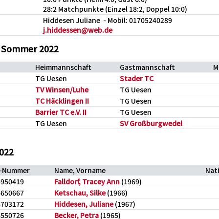
28:2 Matchpunkte (Einzel 18:2, Doppel 10:0)
Hiddesen Juliane - Mobil: 01705240289
j.hiddessen@web.de
B Sommer 2022
Heimmannschaft
Gastmannschaft
M
TG Uesen
Stader TC
TV Winsen/Luhe
TG Uesen
TC Häcklingen II
TG Uesen
Barrier TC e.V. II
TG Uesen
TG Uesen
SV Großburgwedel
2022
D-Nummer
Name, Vorname
Nat
6950419
Falldorf, Tracey Ann
(1969)
6650667
Ketschau, Silke
(1966)
6703172
Hiddesen, Juliane
(1967)
6550726
Becker, Petra
(1965)