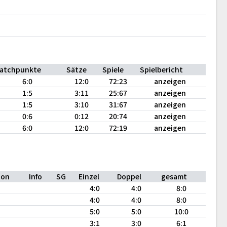
atchpunkte
Sätze
Spiele
Spielbericht
6:0
12:0
72:23
anzeigen
1:5
3:11
25:67
anzeigen
1:5
3:10
31:67
anzeigen
0:6
0:12
20:74
anzeigen
6:0
12:0
72:19
anzeigen
ion
Info
SG
Einzel
Doppel
gesamt
4:0
4:0
8:0
4:0
4:0
8:0
5:0
5:0
10:0
3:1
3:0
6:1