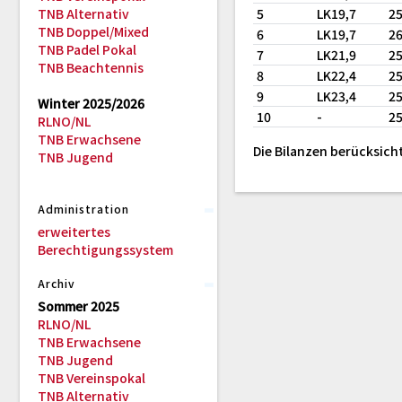
TNB Alternativ
5
LK19,7
2
TNB Doppel/Mixed
6
LK19,7
2
TNB Padel Pokal
7
LK21,9
2
TNB Beachtennis
8
LK22,4
2
9
LK23,4
2
Winter 2025/2026
10
-
2
RLNO/NL
TNB Erwachsene
Die Bilanzen berücksich
TNB Jugend
Administration
erweitertes
Berechtigungssystem
Archiv
Sommer 2025
RLNO/NL
TNB Erwachsene
TNB Jugend
TNB Vereinspokal
TNB Alternativ