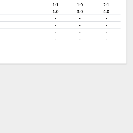
1:1
1:0
2:1
1:0
3:0
4:0
-
-
-
-
-
-
-
-
-
-
-
-