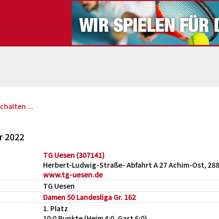
chalten ...
r 2022
TG Uesen (307141)
Herbert-Ludwig-Straße- Abfahrt A 27 Achim-Ost, 28
www.tg-uesen.de
TG Uesen
Damen 50 Landesliga Gr. 162
1. Platz
10:0 Punkte (Heim 4:0, Gast 6:0)