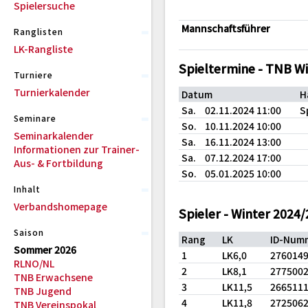
Spielersuche
Mannschaftsführer
Ranglisten
LK-Rangliste
Spieltermine - TNB W
Turniere
Turnierkalender
Datum
H
Sa.
02.11.2024 11:00
S
Seminare
So.
10.11.2024 10:00
Seminarkalender
Sa.
16.11.2024 13:00
Informationen zur Trainer-
Sa.
07.12.2024 17:00
Aus- & Fortbildung
So.
05.01.2025 10:00
Inhalt
Verbandshomepage
Spieler - Winter 2024
Saison
Rang
LK
ID-Num
Sommer 2026
1
LK6,0
276014
RLNO/NL
2
LK8,1
277500
TNB Erwachsene
3
LK11,5
266511
TNB Jugend
4
LK11,8
272506
TNB Vereinspokal