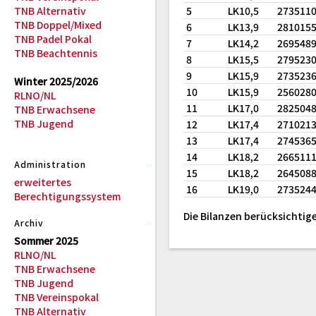
TNB Alternativ
5
LK10,5
273511
TNB Doppel/Mixed
6
LK13,9
281015
TNB Padel Pokal
7
LK14,2
269548
TNB Beachtennis
8
LK15,5
279523
9
LK15,9
273523
Winter 2025/2026
10
LK15,9
256028
RLNO/NL
11
LK17,0
282504
TNB Erwachsene
TNB Jugend
12
LK17,4
271021
13
LK17,4
274536
14
LK18,2
266511
Administration
15
LK18,2
264508
erweitertes
16
LK19,0
273524
Berechtigungssystem
Die Bilanzen berücksichtige
Archiv
Sommer 2025
RLNO/NL
TNB Erwachsene
TNB Jugend
TNB Vereinspokal
TNB Alternativ