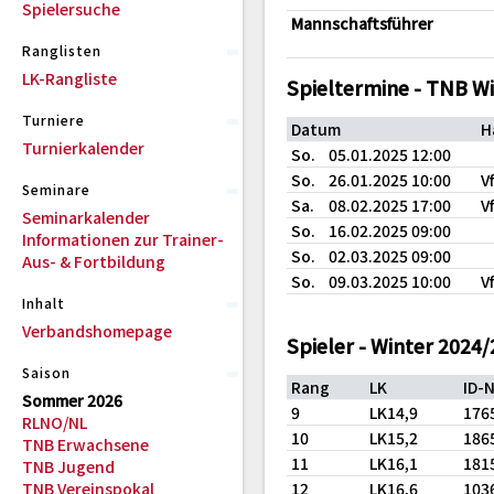
Spielersuche
Mannschaftsführer
Ranglisten
LK-Rangliste
Spieltermine - TNB W
Turniere
Datum
H
Turnierkalender
So.
05.01.2025 12:00
So.
26.01.2025 10:00
V
Seminare
Sa.
08.02.2025 17:00
V
Seminarkalender
So.
16.02.2025 09:00
Informationen zur Trainer-
So.
02.03.2025 09:00
Aus- & Fortbildung
So.
09.03.2025 10:00
V
Inhalt
Verbandshomepage
Spieler - Winter 2024
Saison
Rang
LK
ID-
Sommer 2026
9
LK14,9
176
RLNO/NL
10
LK15,2
186
TNB Erwachsene
11
LK16,1
181
TNB Jugend
TNB Vereinspokal
12
LK16,6
103