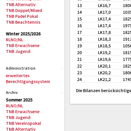
TNB Alternativ
13
LK16,7
180
TNB Doppel/Mixed
14
LK17,0
103
TNB Padel Pokal
15
LK17,4
182
TNB Beachtennis
16
LK17,4
197
17
LK17,8
182
Winter 2025/2026
18
LK18,3
191
RLNO/NL
TNB Erwachsene
19
LK18,5
105
TNB Jugend
20
LK19,2
181
21
LK19,6
177
22
LK20,1
182
Administration
23
LK20,2
180
erweitertes
24
LK21,2
174
Berechtigungssystem
Die Bilanzen berücksichtige
Archiv
Sommer 2025
RLNO/NL
TNB Erwachsene
TNB Jugend
TNB Vereinspokal
TNB Alternativ