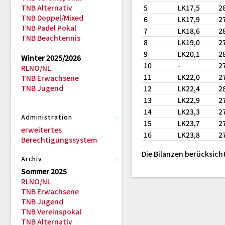
TNB Alternativ
5
LK17,5
2
TNB Doppel/Mixed
6
LK17,9
2
TNB Padel Pokal
7
LK18,6
2
TNB Beachtennis
8
LK19,0
2
9
LK20,1
2
Winter 2025/2026
10
-
2
RLNO/NL
11
LK22,0
2
TNB Erwachsene
TNB Jugend
12
LK22,4
2
13
LK22,9
2
14
LK23,3
2
Administration
15
LK23,7
2
erweitertes
16
LK23,8
2
Berechtigungssystem
Die Bilanzen berücksich
Archiv
Sommer 2025
RLNO/NL
TNB Erwachsene
TNB Jugend
TNB Vereinspokal
TNB Alternativ