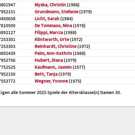
8801947
Myska, Christin
(1988)
7952151
Grundmann, Stefanie
(1979)
8450658
Licht, Sarah
(1984)
7810500
De Tommaso, Nina
(1978)
8892127
Filippi, Marcia
(1988)
7253301
Klintworth, Urte
(1972)
7253303
Reinhardt, Christine
(1972)
8892430
Palm, Ann-Kathrin
(1988)
7952756
Hubert, Diana
(1979)
7752525
Kaufmann, Jasmin
(1977)
7952150
Bett, Tanja
(1979)
7553772
Wegner, Yvonne
(1975)
tigen alle Sommer 2025 Spiele der Altersklasse(n) Damen 30.