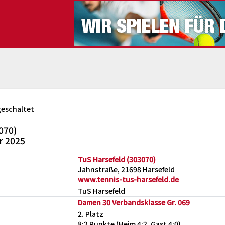
geschaltet
070)
r 2025
TuS Harsefeld (303070)
Jahnstraße, 21698 Harsefeld
www.tennis-tus-harsefeld.de
TuS Harsefeld
Damen 30 Verbandsklasse Gr. 069
2. Platz
8:2 Punkte (Heim 4:2, Gast 4:0)