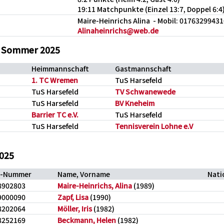
19:11 Matchpunkte (Einzel 13:7, Doppel 6:4
Maire-Heinrichs Alina - Mobil: 0176329943
Alinaheinrichs@web.de
B Sommer 2025
Heimmannschaft
Gastmannschaft
1. TC Wremen
TuS Harsefeld
TuS Harsefeld
TV Schwanewede
TuS Harsefeld
BV Kneheim
Barrier TC e.V.
TuS Harsefeld
TuS Harsefeld
Tennisverein Lohne e.V
2025
D-Nummer
Name, Vorname
Nati
8902803
Maire-Heinrichs, Alina
(1989)
9000090
Zapf, Lisa
(1990)
8202064
Möller, Iris
(1982)
8252169
Beckmann, Helen
(1982)