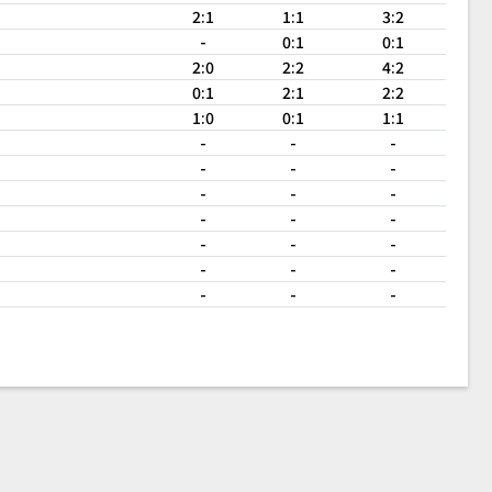
2:1
1:1
3:2
-
0:1
0:1
2:0
2:2
4:2
0:1
2:1
2:2
1:0
0:1
1:1
-
-
-
-
-
-
-
-
-
-
-
-
-
-
-
-
-
-
-
-
-