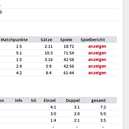
)
10
Matchpunkte
Sätze
Spiele
Spielbericht
1:5
2:11
18:72
anzeigen
5:1
10:3
71:54
anzeigen
1:5
3:10
42:58
anzeigen
2:4
5:9
42:56
anzeigen
4:2
8:4
61:44
anzeigen
on
Info
SG
Einzel
Doppel
gesamt
4:1
3:1
7:2
3:0
2:0
5:0
1:4
2:1
3:5
-
-
-