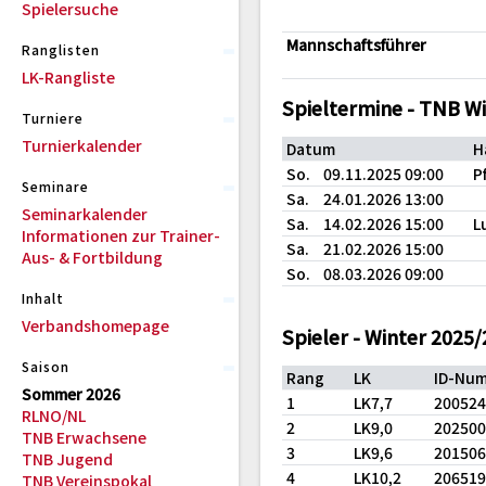
Spielersuche
Mannschaftsführer
Ranglisten
LK-Rangliste
Spieltermine - TNB W
Turniere
Turnierkalender
Datum
H
So.
09.11.2025 09:00
P
Seminare
Sa.
24.01.2026 13:00
Seminarkalender
Sa.
14.02.2026 15:00
L
Informationen zur Trainer-
Sa.
21.02.2026 15:00
Aus- & Fortbildung
So.
08.03.2026 09:00
Inhalt
Verbandshomepage
Spieler - Winter 2025
Saison
Rang
LK
ID-Nu
Sommer 2026
1
LK7,7
20052
RLNO/NL
2
LK9,0
20250
TNB Erwachsene
3
LK9,6
20150
TNB Jugend
4
LK10,2
20651
TNB Vereinspokal