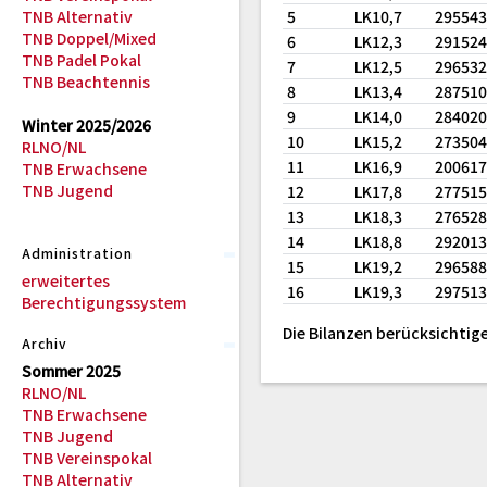
TNB Alternativ
5
LK10,7
29554
TNB Doppel/Mixed
6
LK12,3
29152
TNB Padel Pokal
7
LK12,5
29653
TNB Beachtennis
8
LK13,4
28751
9
LK14,0
28402
Winter 2025/2026
10
LK15,2
27350
RLNO/NL
11
LK16,9
20061
TNB Erwachsene
TNB Jugend
12
LK17,8
27751
13
LK18,3
27652
14
LK18,8
29201
Administration
15
LK19,2
29658
erweitertes
16
LK19,3
29751
Berechtigungssystem
Die Bilanzen berücksichtige
Archiv
Sommer 2025
RLNO/NL
TNB Erwachsene
TNB Jugend
TNB Vereinspokal
TNB Alternativ