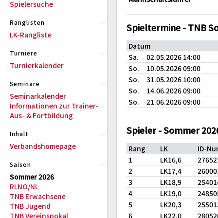
Spielersuche
Ranglisten
Spieltermine - TNB 
LK-Rangliste
Datum
Turniere
Sa.
02.05.2026 14:00
Turnierkalender
So.
10.05.2026 09:00
So.
31.05.2026 10:00
Seminare
So.
14.06.2026 09:00
Seminarkalender
So.
21.06.2026 09:00
Informationen zur Trainer-
Aus- & Fortbildung
Spieler - Sommer 202
Inhalt
Verbandshomepage
Rang
LK
ID-N
1
LK16,6
27652
Saison
2
LK17,4
26000
Sommer 2026
3
LK18,9
25401
RLNO/NL
4
LK19,0
24850
TNB Erwachsene
5
LK20,3
25501
TNB Jugend
TNB Vereinspokal
6
LK22,0
28052