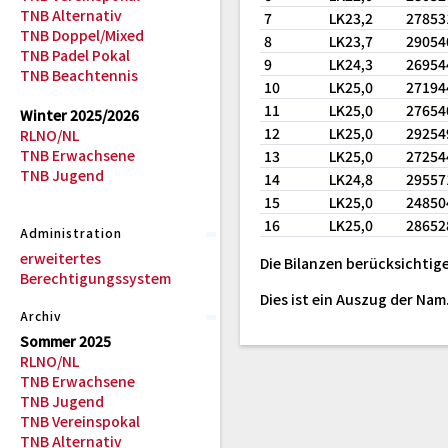
TNB Alternativ
7
LK23,2
27853
TNB Doppel/Mixed
8
LK23,7
29054
TNB Padel Pokal
9
LK24,3
26954
TNB Beachtennis
10
LK25,0
27194
11
LK25,0
27654
Winter 2025/2026
12
LK25,0
29254
RLNO/NL
TNB Erwachsene
13
LK25,0
27254
TNB Jugend
14
LK24,8
29557
15
LK25,0
24850
16
LK25,0
28652
Administration
erweitertes
Die Bilanzen berücksichtige
Berechtigungssystem
Dies ist ein Auszug der Na
Archiv
Sommer 2025
RLNO/NL
TNB Erwachsene
TNB Jugend
TNB Vereinspokal
TNB Alternativ