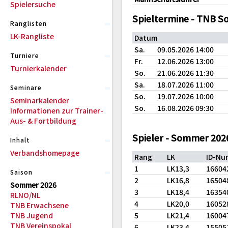
Spielersuche
Spieltermine - TNB 
Ranglisten
LK-Rangliste
Datum
Sa.
09.05.2026 14:00
Turniere
Fr.
12.06.2026 13:00
Turnierkalender
So.
21.06.2026 11:30
Sa.
18.07.2026 11:00
Seminare
So.
19.07.2026 10:00
Seminarkalender
So.
16.08.2026 09:30
Informationen zur Trainer-
Aus- & Fortbildung
Spieler - Sommer 202
Inhalt
Verbandshomepage
Rang
LK
ID-Nu
1
LK13,3
16604
Saison
2
LK16,8
16504
Sommer 2026
3
LK18,4
16354
RLNO/NL
4
LK20,0
16052
TNB Erwachsene
TNB Jugend
5
LK21,4
16004
TNB Vereinspokal
6
LK23,4
15505