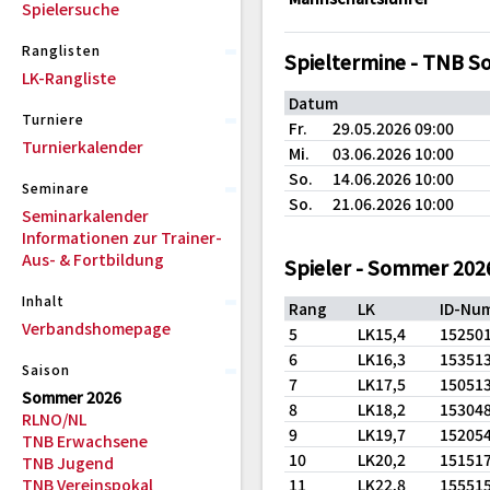
Spielersuche
Ranglisten
Spieltermine - TNB 
LK-Rangliste
Datum
Turniere
Fr.
29.05.2026 09:00
Turnierkalender
Mi.
03.06.2026 10:00
So.
14.06.2026 10:00
Seminare
So.
21.06.2026 10:00
Seminarkalender
Informationen zur Trainer-
Aus- & Fortbildung
Spieler - Sommer 202
Inhalt
Rang
LK
ID-Nu
Verbandshomepage
5
LK15,4
15250
6
LK16,3
15351
Saison
7
LK17,5
15051
Sommer 2026
8
LK18,2
15304
RLNO/NL
9
LK19,7
15205
TNB Erwachsene
10
LK20,2
15151
TNB Jugend
TNB Vereinspokal
11
LK22,8
15551