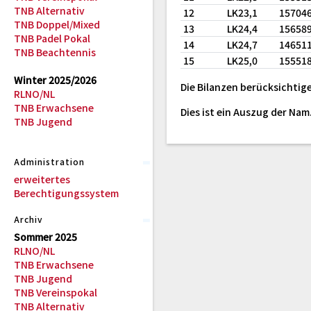
TNB Alternativ
12
LK23,1
15704
TNB Doppel/Mixed
13
LK24,4
15658
TNB Padel Pokal
14
LK24,7
14651
TNB Beachtennis
15
LK25,0
15551
Winter 2025/2026
Die Bilanzen berücksichtige
RLNO/NL
TNB Erwachsene
Dies ist ein Auszug der Na
TNB Jugend
Administration
erweitertes
Berechtigungssystem
Archiv
Sommer 2025
RLNO/NL
TNB Erwachsene
TNB Jugend
TNB Vereinspokal
TNB Alternativ