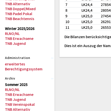
TNB Alternativ
7
LK24,4
2785
TNB Doppel/Mixed
8
LK24,4
2805
TNB Padel Pokal
9
LK25,0
2745
TNB Beachtennis
10
LK25,0
2629
11
LK25,0
2655
Winter 2025/2026
RLNO/NL
Die Bilanzen berücksichtige
TNB Erwachsene
TNB Jugend
Dies ist ein Auszug der Na
Administration
erweitertes
Berechtigungssystem
Archiv
Sommer 2025
RLNO/NL
TNB Erwachsene
TNB Jugend
TNB Vereinspokal
TNB Alternativ