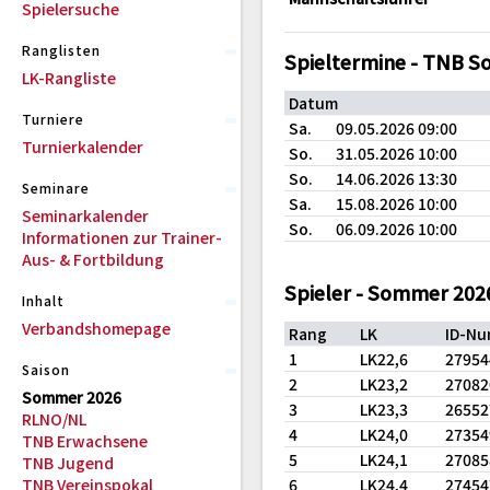
Spielersuche
Ranglisten
Spieltermine - TNB 
LK-Rangliste
Datum
Turniere
Sa.
09.05.2026 09:00
Turnierkalender
So.
31.05.2026 10:00
So.
14.06.2026 13:30
Seminare
Sa.
15.08.2026 10:00
Seminarkalender
So.
06.09.2026 10:00
Informationen zur Trainer-
Aus- & Fortbildung
Spieler - Sommer 202
Inhalt
Verbandshomepage
Rang
LK
ID-N
1
LK22,6
2795
Saison
2
LK23,2
2708
Sommer 2026
3
LK23,3
2655
RLNO/NL
4
LK24,0
2735
TNB Erwachsene
5
LK24,1
2708
TNB Jugend
TNB Vereinspokal
6
LK24,4
2745