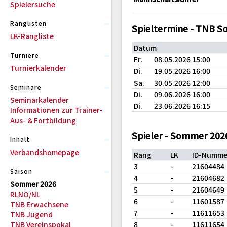
Spielersuche
Ranglisten
Spieltermine - TNB 
LK-Rangliste
Datum
Turniere
Fr.
08.05.2026 15:00
Turnierkalender
Di.
19.05.2026 16:00
Sa.
30.05.2026 12:00
Seminare
Di.
09.06.2026 16:00
Seminarkalender
Di.
23.06.2026 16:15
Informationen zur Trainer-
Aus- & Fortbildung
Spieler - Sommer 202
Inhalt
Verbandshomepage
Rang
LK
ID-Numme
3
-
21604484
Saison
4
-
21604682
Sommer 2026
5
-
21604649
RLNO/NL
6
-
11601587
TNB Erwachsene
7
-
11611653
TNB Jugend
TNB Vereinspokal
8
-
11611654