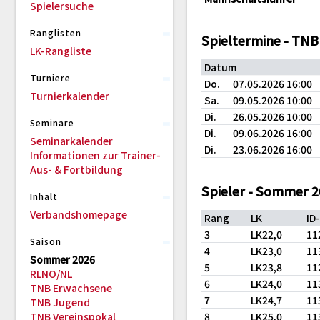
Spielersuche
Ranglisten
Spieltermine - TN
LK-Rangliste
Datum
Turniere
Do.
07.05.2026 16:00
Turnierkalender
Sa.
09.05.2026 10:00
Di.
26.05.2026 10:00
Seminare
Di.
09.06.2026 16:00
Seminarkalender
Di.
23.06.2026 16:00
Informationen zur Trainer-
Aus- & Fortbildung
Spieler - Sommer 
Inhalt
Verbandshomepage
Rang
LK
ID
3
LK22,0
11
Saison
4
LK23,0
11
Sommer 2026
5
LK23,8
11
RLNO/NL
6
LK24,0
11
TNB Erwachsene
7
LK24,7
11
TNB Jugend
TNB Vereinspokal
8
LK25,0
11