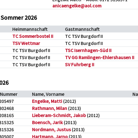
anicaengelke@aol.com
B Sommer 2026
Heimmannschaft
Gastmannschaft
TC Sommerbostel II
TC TSV Burgdorf II
TSV Wettmar
TC TSV Burgdorf II
TC TSV Burgdorf II
TSC Isernhagen-Süd II
TC TSV Burgdorf II
TV GG Ramlingen-Ehlershausen II
TC TSV Burgdorf II
SV Fuhrberg II
2026
-Nummer
Name, Vorname
Na
205497
Engelke, Matti
(2012)
302468
Rathmann, Milan
(2013)
208165
Lieberam-Schmidt, Jakob
(2012)
315325
Boensch, Jarik
(2013)
315326
Nordmann, Justus
(2013)
305007
Hartmann, Jarno
(2013)