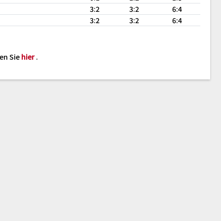
3:2
3:2
6:4
3:2
3:2
6:4
den Sie
hier
.