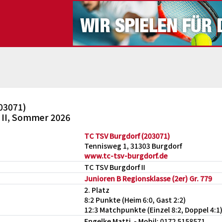
03071)
) II, Sommer 2026
TC TSV Burgdorf (203071)
Tennisweg 1, 31303 Burgdorf
www.tc-tsv-burgdorf.de
TC TSV Burgdorf II
Junioren B Regionsklasse (2er) Gr. 779
2. Platz
8:2 Punkte (Heim 6:0, Gast 2:2)
12:3 Matchpunkte (Einzel 8:2, Doppel 4:1
Engelke Matti - Mobil: 0172 5158571