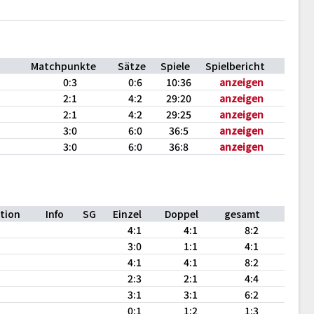
Matchpunkte
Sätze
Spiele
Spielbericht
0:3
0:6
10:36
anzeigen
2:1
4:2
29:20
anzeigen
2:1
4:2
29:25
anzeigen
3:0
6:0
36:5
anzeigen
3:0
6:0
36:8
anzeigen
tion
Info
SG
Einzel
Doppel
gesamt
4:1
4:1
8:2
3:0
1:1
4:1
4:1
4:1
8:2
2:3
2:1
4:4
3:1
3:1
6:2
0:1
1:2
1:3