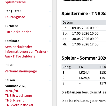
Spielersuche
Ranglisten
Spieltermine - TNB 
LK-Rangliste
Datum
Turniere
Sa.
09.05.2026 09:00
Turnierkalender
So.
17.05.2026 10:00
Sa.
30.05.2026 09:00
Seminare
Mi.
17.06.2026 17:00
Seminarkalender
Informationen zur Trainer-
Aus- & Fortbildung
Spieler - Sommer 202
Inhalt
Rang
LK
ID-
Verbandshomepage
1
LK24,4
115
2
LK24,4
115
Saison
3
-
117
Sommer 2026
RLNO/NL
Die Bilanzen berücksichtige
TNB Erwachsene
TNB Jugend
Dies ist ein Auszug der Na
TNB Vereinspokal