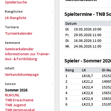
Spielersuche
Ranglisten
Spieltermine - TNB 
LK-Rangliste
Datum
Turniere
Di.
19.05.2026 10:00
Turnierkalender
Fr.
29.05.2026 11:00
Di.
16.06.2026 11:00
Seminare
Mi.
24.06.2026 11:00
Seminarkalender
Informationen zur Trainer-
Aus- & Fortbildung
Spieler - Sommer 202
Inhalt
Rang
LK
ID-N
Verbandshomepage
1
LK18,7
1515
2
LK21,2
1490
Saison
3
LK22,4
1525
Sommer 2026
4
LK22,8
1565
RLNO/NL
5
LK22,4
1565
TNB Erwachsene
6
LK23,3
1510
TNB Jugend
TNB Vereinspokal