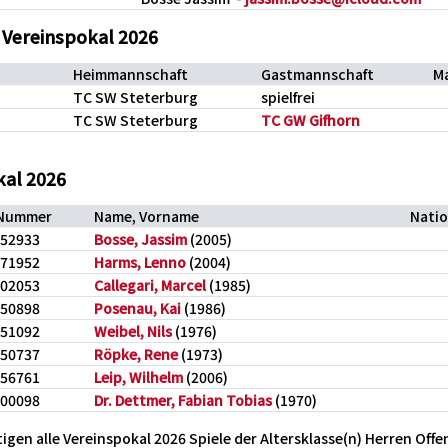
 Vereinspokal 2026
Heimmannschaft
Gastmannschaft
M
TC SW Steterburg
spielfrei
TC SW Steterburg
TC GW Gifhorn
kal 2026
-Nummer
Name, Vorname
Nati
552933
Bosse, Jassim
(2005)
471952
Harms, Lenno
(2004)
502053
Callegari, Marcel
(1985)
650898
Posenau, Kai
(1986)
651092
Weibel, Nils
(1976)
350737
Röpke, Rene
(1973)
656761
Leip, Wilhelm
(2006)
000098
Dr. Dettmer, Fabian Tobias
(1970)
igen alle Vereinspokal 2026 Spiele der Altersklasse(n) Herren Offen