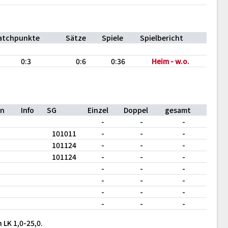
atchpunkte
Sätze
Spiele
Spielbericht
0:3
0:6
0:36
Heim - w.o.
on
Info
SG
Einzel
Doppel
gesamt
-
-
-
101011
-
-
-
101124
-
-
-
101124
-
-
-
-
-
-
-
-
-
-
-
-
-
-
-
 LK 1,0-25,0.