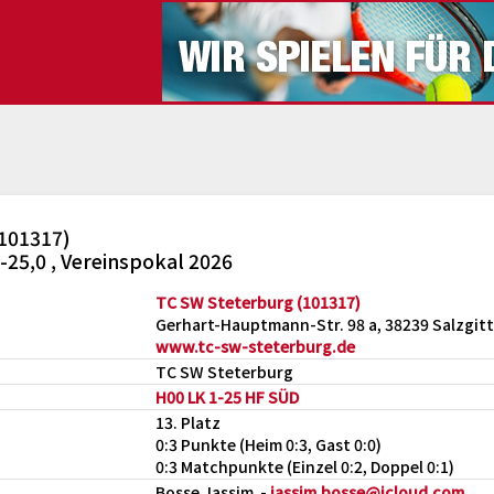
101317)
-25,0 , Vereinspokal 2026
TC SW Steterburg (101317)
Gerhart-Hauptmann-Str. 98 a, 38239 Salzgitt
www.tc-sw-steterburg.de
TC SW Steterburg
H00 LK 1-25 HF SÜD
13. Platz
0:3 Punkte (Heim 0:3, Gast 0:0)
0:3 Matchpunkte (Einzel 0:2, Doppel 0:1)
Bosse Jassim -
jassim.bosse@icloud.com