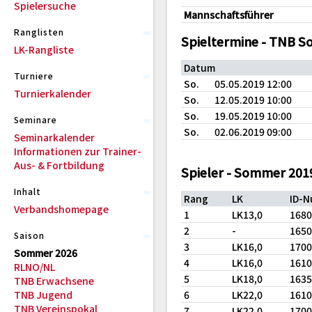
Spielersuche
Mannschaftsführer
Ranglisten
Spieltermine - TNB 
LK-Rangliste
Datum
Turniere
So.
05.05.2019 12:00
Turnierkalender
So.
12.05.2019 10:00
So.
19.05.2019 10:00
Seminare
So.
02.06.2019 09:00
Seminarkalender
Informationen zur Trainer-
Aus- & Fortbildung
Spieler - Sommer 201
Inhalt
Rang
LK
ID-
Verbandshomepage
1
LK13,0
168
2
-
165
Saison
3
LK16,0
170
Sommer 2026
4
LK16,0
161
RLNO/NL
5
LK18,0
163
TNB Erwachsene
TNB Jugend
6
LK22,0
161
TNB Vereinspokal
7
LK22,0
170