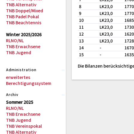
TNB Alternativ
8
LK23,0
177
TNB Doppel/Mixed
9
LK23,0
177
TNB Padel Pokal
10
LK23,0
168
TNB Beachtennis
11
LK23,0
173
12
LK23,0
162
Winter 2025/2026
RLNO/NL
13
LK23,0
172
TNB Erwachsene
14
-
167
TNB Jugend
15
-
163
Die Bilanzen berücksichtige
Administration
erweitertes
Berechtigungssystem
Archiv
Sommer 2025
RLNO/NL
TNB Erwachsene
TNB Jugend
TNB Vereinspokal
TNB Alternativ