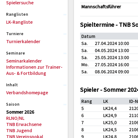
Spielersuche
Mannschaftsführer
Ranglisten
LK-Rangliste
Spieltermine - TNB 
Turniere
Datum
Turnierkalender
Sa.
27.04.2024 10:00
Sa.
04.05.2024 13:00
Seminare
Sa.
25.05.2024 13:00
Seminarkalender
Mo.
27.05.2024 16:00
Informationen zur Trainer-
Sa.
08.06.2024 09:00
Aus- & Fortbildung
Inhalt
Spieler - Sommer 202
Verbandshomepage
Rang
LK
ID-
Saison
5
LK24,4
212
Sommer 2026
6
LK24,9
211
RLNO/NL
7
LK25,0
210
TNB Erwachsene
8
LK24,5
210
TNB Jugend
TNB Vereinspokal
9
LK24,8
210