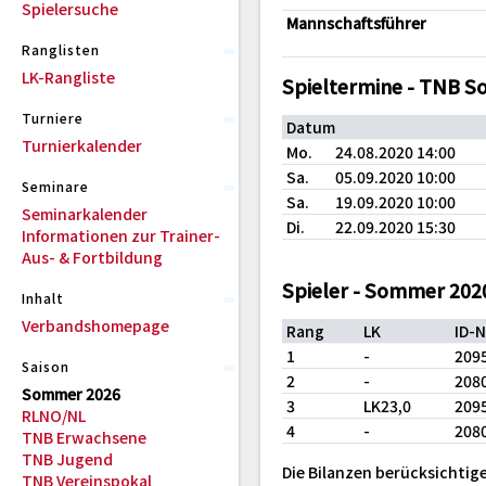
Spielersuche
Mannschaftsführer
Ranglisten
LK-Rangliste
Spieltermine - TNB 
Turniere
Datum
Turnierkalender
Mo.
24.08.2020 14:00
Sa.
05.09.2020 10:00
Seminare
Sa.
19.09.2020 10:00
Seminarkalender
Di.
22.09.2020 15:30
Informationen zur Trainer-
Aus- & Fortbildung
Spieler - Sommer 202
Inhalt
Verbandshomepage
Rang
LK
ID-
1
-
209
Saison
2
-
208
Sommer 2026
3
LK23,0
209
RLNO/NL
4
-
208
TNB Erwachsene
TNB Jugend
Die Bilanzen berücksichtige
TNB Vereinspokal