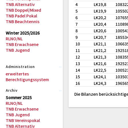
TNB Alternativ
4
LK19,8
10832
TNB Doppel/Mixed
5
LK19,9
10550
TNB Padel Pokal
6
LK20,2
10765
TNB Beachtennis
7
LK20,4
11089
8
LK20,6
10054
Winter 2025/2026
9
LK20,7
18553
RLNO/NL
10
LK21,1
10663
TNB Erwachsene
TNB Jugend
11
LK21,2
19251
12
LK21,3
10835
13
LK21,6
19252
Administration
14
LK22,5
10052
erweitertes
15
LK24,1
10350
Berechtigungssystem
16
LK24,3
19656
Archiv
Die Bilanzen berücksichtige
Sommer 2025
RLNO/NL
TNB Erwachsene
TNB Jugend
TNB Vereinspokal
TNB Alternativ