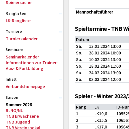
Spielersuche
Mannschaftsführer
Ranglisten
LK-Rangliste
Spieltermine - TNB W
Turniere
Turnierkalender
Datum
Sa.
13.01.2024 13:00
Seminare
So.
28.01.2024 10:00
Seminarkalender
Sa.
10.02.2024 13:00
Informationen zur Trainer-
So.
18.02.2024 11:00
Aus- & Fortbildung
Sa.
24.02.2024 13:00
So.
03.03.2024 12:00
Inhalt
Verbandshomepage
Spieler - Winter 2023
Saison
Sommer 2026
Rang
LK
ID-Nu
RLNO/NL
1
LK10,6
10552
TNB Erwachsene
2
LK15,5
10656
TNB Jugend
3
LK17,0
10564
TNB Vereinspokal