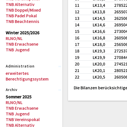
TNB Alternativ
11
LK13,4
27852
TNB Doppel/Mixed
12
LK13,8
26550
TNB Padel Pokal
13
LK14,5
26250
TNB Beachtennis
14
LK14,6
26950
15
LK16,6
27300
Winter 2025/2026
16
LK16,8
26050
RLNO/NL
TNB Erwachsene
17
LK18,0
25650
TNB Jugend
18
LK19,3
27253
19
LK19,9
27084
20
LK20,0
27452
Administration
21
LK20,1
28052
erweitertes
22
LK20,5
26050
Berechtigungssystem
Die Bilanzen berücksichtige
Archiv
Sommer 2025
RLNO/NL
TNB Erwachsene
TNB Jugend
TNB Vereinspokal
TNB Alternativ