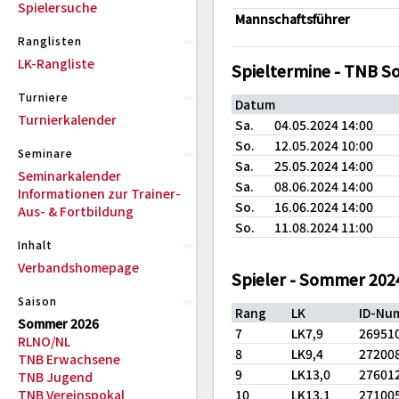
Spielersuche
Mannschaftsführer
Ranglisten
LK-Rangliste
Spieltermine - TNB 
Turniere
Datum
Turnierkalender
Sa.
04.05.2024 14:00
So.
12.05.2024 10:00
Seminare
Sa.
25.05.2024 14:00
Seminarkalender
Sa.
08.06.2024 14:00
Informationen zur Trainer-
So.
16.06.2024 14:00
Aus- & Fortbildung
So.
11.08.2024 11:00
Inhalt
Verbandshomepage
Spieler - Sommer 202
Saison
Rang
LK
ID-Nu
Sommer 2026
7
LK7,9
26951
RLNO/NL
8
LK9,4
27200
TNB Erwachsene
9
LK13,0
27601
TNB Jugend
TNB Vereinspokal
10
LK13,1
27100