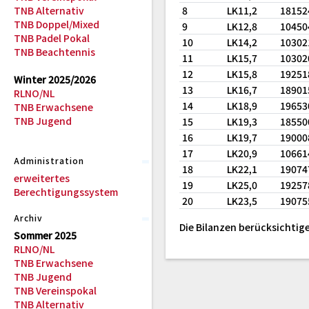
TNB Alternativ
8
LK11,2
18152
TNB Doppel/Mixed
9
LK12,8
10450
TNB Padel Pokal
10
LK14,2
10302
TNB Beachtennis
11
LK15,7
10302
12
LK15,8
19251
Winter 2025/2026
13
LK16,7
18901
RLNO/NL
14
LK18,9
19653
TNB Erwachsene
TNB Jugend
15
LK19,3
18550
16
LK19,7
19000
17
LK20,9
10661
Administration
18
LK22,1
19074
erweitertes
19
LK25,0
19257
Berechtigungssystem
20
LK23,5
19075
Archiv
Die Bilanzen berücksichtige
Sommer 2025
RLNO/NL
TNB Erwachsene
TNB Jugend
TNB Vereinspokal
TNB Alternativ