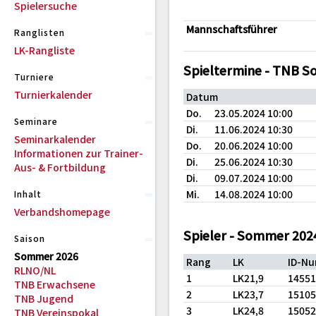
Spielersuche
Mannschaftsführer
Ranglisten
LK-Rangliste
Spieltermine - TNB 
Turniere
Turnierkalender
Datum
Do.
23.05.2024 10:00
Seminare
Di.
11.06.2024 10:30
Seminarkalender
Do.
20.06.2024 10:00
Informationen zur Trainer-
Di.
25.06.2024 10:30
Aus- & Fortbildung
Di.
09.07.2024 10:00
Mi.
14.08.2024 10:00
Inhalt
Verbandshomepage
Spieler - Sommer 202
Saison
Sommer 2026
Rang
LK
ID-N
RLNO/NL
1
LK21,9
1455
TNB Erwachsene
2
LK23,7
1510
TNB Jugend
3
LK24,8
1505
TNB Vereinspokal