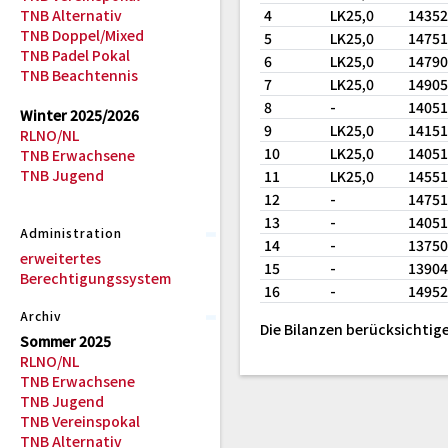
TNB Alternativ
4
LK25,0
1435
TNB Doppel/Mixed
5
LK25,0
1475
TNB Padel Pokal
6
LK25,0
1479
TNB Beachtennis
7
LK25,0
1490
8
-
1405
Winter 2025/2026
9
LK25,0
1415
RLNO/NL
10
LK25,0
1405
TNB Erwachsene
TNB Jugend
11
LK25,0
1455
12
-
1475
13
-
1405
Administration
14
-
1375
erweitertes
15
-
1390
Berechtigungssystem
16
-
1495
Archiv
Die Bilanzen berücksichtige
Sommer 2025
RLNO/NL
TNB Erwachsene
TNB Jugend
TNB Vereinspokal
TNB Alternativ