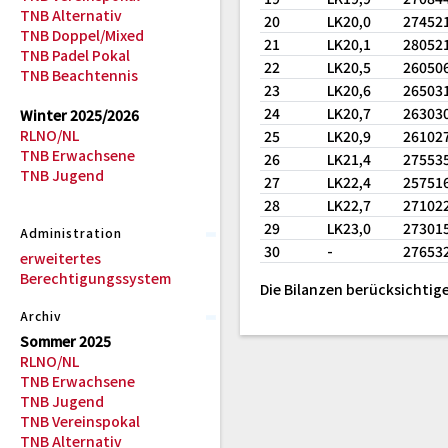
TNB Alternativ
20
LK20,0
27452
TNB Doppel/Mixed
21
LK20,1
28052
TNB Padel Pokal
22
LK20,5
26050
TNB Beachtennis
23
LK20,6
26503
24
LK20,7
26303
Winter 2025/2026
RLNO/NL
25
LK20,9
26102
TNB Erwachsene
26
LK21,4
27553
TNB Jugend
27
LK22,4
25751
28
LK22,7
27102
29
LK23,0
27301
Administration
30
-
27653
erweitertes
Berechtigungssystem
Die Bilanzen berücksichtige
Archiv
Sommer 2025
RLNO/NL
TNB Erwachsene
TNB Jugend
TNB Vereinspokal
TNB Alternativ