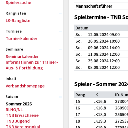
Spielersuche
Mannschaftsführer
Ranglisten
Spieltermine - TNB 
LK-Rangliste
Datum
Turniere
So.
12.05.2024 09:00
Turnierkalender
So.
26.05.2024 10:00
So.
09.06.2024 14:00
Seminare
So.
11.08.2024 12:00
Seminarkalender
So.
25.08.2024 12:00
Informationen zur Trainer-
So.
08.09.2024 12:00
Aus- & Fortbildung
Inhalt
Spieler - Sommer 202
Verbandshomepage
Rang
LK
ID-Nu
Saison
15
LK16,6
27300
Sommer 2026
16
LK16,8
26050
RLNO/NL
17
LK18,0
25650
TNB Erwachsene
TNB Jugend
18
LK19,3
27253
TNB Vereinspokal
19
LK19,9
27084