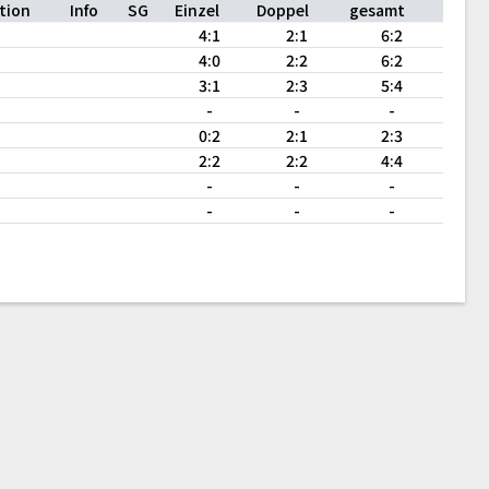
tion
Info
SG
Einzel
Doppel
gesamt
4:1
2:1
6:2
4:0
2:2
6:2
3:1
2:3
5:4
-
-
-
0:2
2:1
2:3
2:2
2:2
4:4
-
-
-
-
-
-