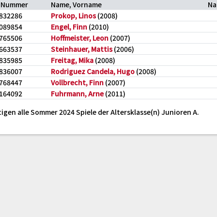
-Nummer
Name, Vorname
Na
832286
Prokop, Linos
(2008)
089854
Engel, Finn
(2010)
765506
Hoffmeister, Leon
(2007)
663537
Steinhauer, Mattis
(2006)
835985
Freitag, Mika
(2008)
836007
Rodriguez Candela, Hugo
(2008)
768447
Vollbrecht, Finn
(2007)
164092
Fuhrmann, Arne
(2011)
igen alle Sommer 2024 Spiele der Altersklasse(n) Junioren A.