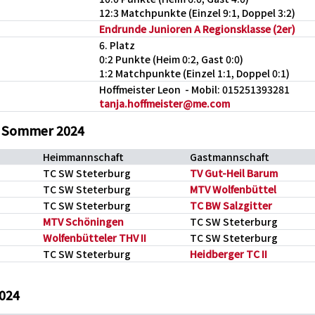
12:3 Matchpunkte (Einzel 9:1, Doppel 3:2)
Endrunde Junioren A Regionsklasse (2er)
6. Platz
0:2 Punkte (Heim 0:2, Gast 0:0)
1:2 Matchpunkte (Einzel 1:1, Doppel 0:1)
Hoffmeister Leon - Mobil: 015251393281
tanja.hoffmeister@me.com
B Sommer 2024
Heimmannschaft
Gastmannschaft
TC SW Steterburg
TV Gut-Heil Barum
TC SW Steterburg
MTV Wolfenbüttel
TC SW Steterburg
TC BW Salzgitter
MTV Schöningen
TC SW Steterburg
Wolfenbütteler THV II
TC SW Steterburg
TC SW Steterburg
Heidberger TC II
2024