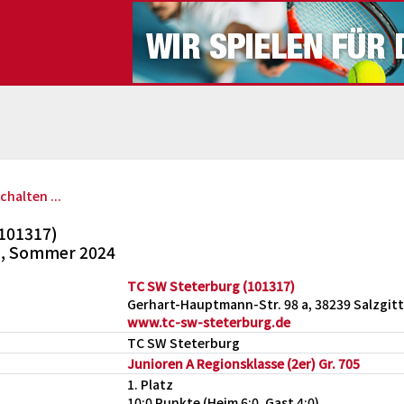
chalten ...
101317)
) , Sommer 2024
TC SW Steterburg (101317)
Gerhart-Hauptmann-Str. 98 a, 38239 Salzgitt
www.tc-sw-steterburg.de
TC SW Steterburg
Junioren A Regionsklasse (2er) Gr. 705
1. Platz
10:0 Punkte (Heim 6:0, Gast 4:0)