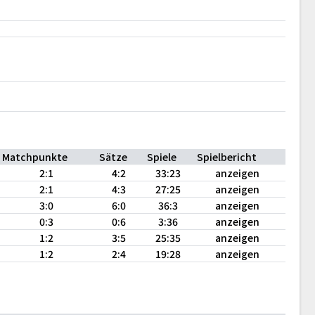
Matchpunkte
Sätze
Spiele
Spielbericht
2:1
4:2
33:23
anzeigen
2:1
4:3
27:25
anzeigen
3:0
6:0
36:3
anzeigen
0:3
0:6
3:36
anzeigen
1:2
3:5
25:35
anzeigen
1:2
2:4
19:28
anzeigen