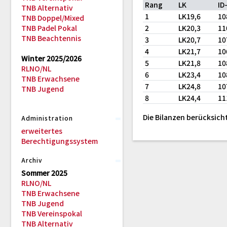
Rang
LK
ID
TNB Alternativ
1
LK19,6
10
TNB Doppel/Mixed
TNB Padel Pokal
2
LK20,3
11
TNB Beachtennis
3
LK20,7
10
4
LK21,7
10
Winter 2025/2026
5
LK21,8
10
RLNO/NL
6
LK23,4
10
TNB Erwachsene
7
LK24,8
10
TNB Jugend
8
LK24,4
11
Die Bilanzen berücksicht
Administration
erweitertes
Berechtigungssystem
Archiv
Sommer 2025
RLNO/NL
TNB Erwachsene
TNB Jugend
TNB Vereinspokal
TNB Alternativ