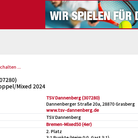
chalten ...
07280)
oppel/Mixed 2024
TSV Dannenberg (307280)
Dannenberger Straße 20a, 28870 Grasberg
www.tsv-dannenberg.de
TSV Dannenberg
Bremen-Mixed50 (4er)
2. Platz
3:1 Punkte (Heim 0:0, Gast 3:1)