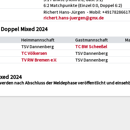
6:2 Matchpunkte (Einzel 0:0, Doppel 6:2)
Richert Hans-Jürgen - Mobil: +4917828661
richert.hans-juergen@gmx.de
 Doppel Mixed 2024
Heimmannschaft
Gastmannschaft
Ma
TSV Dannenberg
TC BW Scheeßel
TC Völkersen
TSV Dannenberg
TV RW Bremen e.V.
TSV Dannenberg
ixed 2024
werden nach Abschluss der Meldephase veröffentlicht und einsehb