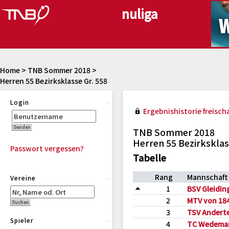
Home
>
TNB Sommer 2018
>
Herren 55 Bezirksklasse Gr. 558
Login
Ergebnishistorie freischa
TNB Sommer 2018
Herren 55 Bezirksklas
Passwort vergessen?
Tabelle
Rang
Mannschaft
Vereine
1
BSV Gleidin
2
MTV von 184
3
TSV Andert
Spieler
4
TC Wedema