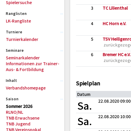
Spielersuche
3
TC Lilienthal
Ranglisten
LK-Rangliste
4
HC Horn e.V.
Turniere
5
TSV Heiligenro
Turnierkalender
zurückgezoge
Seminare
6
Bremer HC e.V. 
Seminarkalender
zurückgezoge
Informationen zur Trainer-
Aus- & Fortbildung
Inhalt
Spielplan
Verbandshomepage
Datum
Saison
Sa.
22.08.2020 09:00
Sommer 2026
RLNO/NL
Sa.
22.08.2020 10:00
TNB Erwachsene
TNB Jugend
TNB Vereinspokal