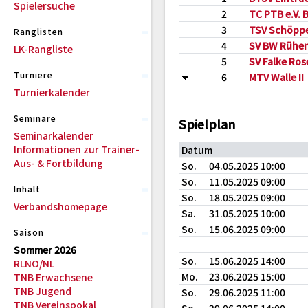
Spielersuche
2
TC PTB e.V. 
3
TSV Schöpp
Ranglisten
4
SV BW Rühe
LK-Rangliste
5
SV Falke Ros
Turniere
6
MTV Walle II
Turnierkalender
Seminare
Spielplan
Seminarkalender
Informationen zur Trainer-
Datum
Aus- & Fortbildung
So.
04.05.2025 10:00
So.
11.05.2025 09:00
Inhalt
So.
18.05.2025 09:00
Verbandshomepage
Sa.
31.05.2025 10:00
So.
15.06.2025 09:00
Saison
Sommer 2026
So.
15.06.2025 14:00
RLNO/NL
Mo.
23.06.2025 15:00
TNB Erwachsene
TNB Jugend
So.
29.06.2025 11:00
TNB Vereinspokal