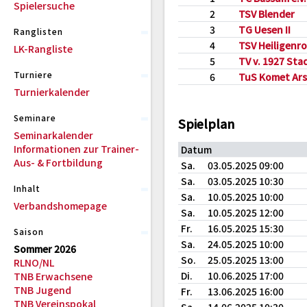
Spielersuche
2
TSV Blender
3
TG Uesen II
Ranglisten
4
TSV Heiligenr
LK-Rangliste
5
TV v. 1927 Sta
Turniere
6
TuS Komet Arst
Turnierkalender
Seminare
Spielplan
Seminarkalender
Informationen zur Trainer-
Datum
Aus- & Fortbildung
Sa.
03.05.2025 09:00
Sa.
03.05.2025 10:30
Inhalt
Sa.
10.05.2025 10:00
Verbandshomepage
Sa.
10.05.2025 12:00
Fr.
16.05.2025 15:30
Saison
Sa.
24.05.2025 10:00
Sommer 2026
So.
25.05.2025 13:00
RLNO/NL
Di.
10.06.2025 17:00
TNB Erwachsene
TNB Jugend
Fr.
13.06.2025 16:00
TNB Vereinspokal