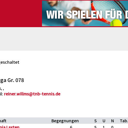
geschaltet
ga Gr. 078
, ,
il:
reiner.willms@tnb-tennis.de
aft
Begegnungen
S
U
N
Tab
pia Laxten
6
5
1
0