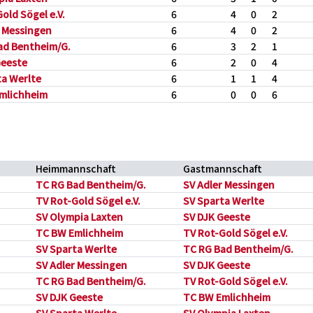
old Sögel e.V.
6
4
0
2
r Messingen
6
4
0
2
ad Bentheim/G.
6
3
2
1
Geeste
6
2
0
4
ta Werlte
6
1
1
4
mlichheim
6
0
0
6
Heimmannschaft
Gastmannschaft
TC RG Bad Bentheim/G.
SV Adler Messingen
TV Rot-Gold Sögel e.V.
SV Sparta Werlte
SV Olympia Laxten
SV DJK Geeste
TC BW Emlichheim
TV Rot-Gold Sögel e.V.
SV Sparta Werlte
TC RG Bad Bentheim/G.
SV Adler Messingen
SV DJK Geeste
TC RG Bad Bentheim/G.
TV Rot-Gold Sögel e.V.
SV DJK Geeste
TC BW Emlichheim