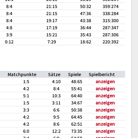
8:4
21:15
50:32
359:274
8:4
21:15
47:36
338:284
8:4
19:17
43:38
315:300
4:8
17:19
36:44
287:347
3:9
15:21
35:43
287:306
0:12
7:29
18:62
220:392
Matchpunkte
Sätze
Spiele
Spielbericht
1:5
4:10
48:65
anzeigen
4:2
8:4
55:41
anzeigen
5:1
10:3
64:40
anzeigen
1:5
3:11
34:67
anzeigen
3:3
6:6
50:38
anzeigen
4:2
9:5
64:45
anzeigen
4:2
8:6
62:51
anzeigen
6:0
12:2
73:35
anzeigen