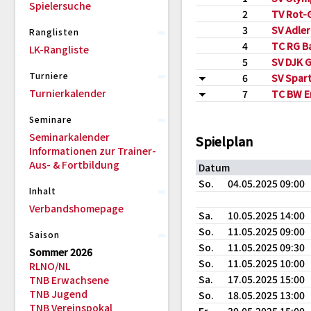
Spielersuche
2
TV Rot-G
3
SV Adle
Ranglisten
4
TC RG B
LK-Rangliste
5
SV DJK 
Turniere
6
SV Spar
Turnierkalender
7
TC BW E
Seminare
Seminarkalender
Spielplan
Informationen zur Trainer-
Aus- & Fortbildung
Datum
So.
04.05.2025 09:00
Inhalt
Verbandshomepage
Sa.
10.05.2025 14:00
So.
11.05.2025 09:00
Saison
So.
11.05.2025 09:30
Sommer 2026
So.
11.05.2025 10:00
RLNO/NL
Sa.
17.05.2025 15:00
TNB Erwachsene
TNB Jugend
So.
18.05.2025 13:00
TNB Vereinspokal