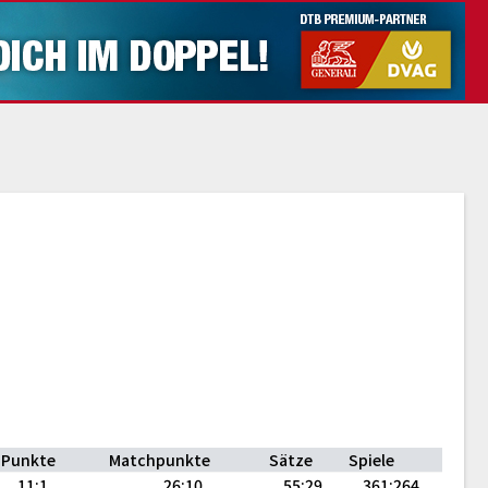
.Punkte
Matchpunkte
Sätze
Spiele
11:1
26:10
55:29
361:264