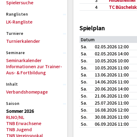
3
Hildesheimer
Spielersuche
4
TC Büschels
Ranglisten
LK-Rangliste
Spielplan
Turniere
Datum
Turnierkalender
Sa.
02.05.2026 12:00
Seminare
Sa.
02.05.2026 14:00
Seminarkalender
So.
10.05.2026 10:00
Informationen zur Trainer-
So.
10.05.2026 11:00
Aus- & Fortbildung
Sa.
13.06.2026 11:00
So.
14.06.2026 11:00
Inhalt
Sa.
20.06.2026 14:00
Verbandshomepage
So.
21.06.2026 11:00
Sa.
25.07.2026 11:00
Saison
So.
16.08.2026 12:00
Sommer 2026
So.
30.08.2026 11:00
RLNO/NL
TNB Erwachsene
So.
06.09.2026 11:00
TNB Jugend
TNB Vereinspokal