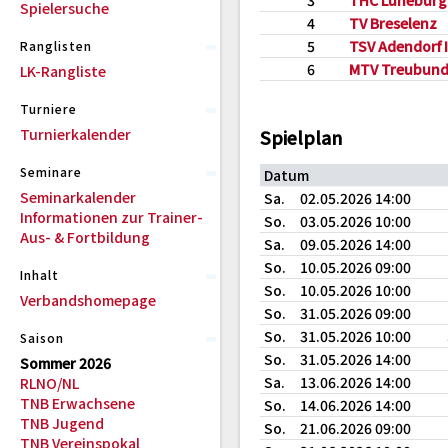
3
THC Lüneburg
Spielersuche
4
TV Breselenz
5
TSV Adendorf I
Ranglisten
6
MTV Treubund
LK-Rangliste
Turniere
Turnierkalender
Spielplan
Seminare
Datum
Seminarkalender
Sa.
02.05.2026 14:00
Informationen zur Trainer-
So.
03.05.2026 10:00
Aus- & Fortbildung
Sa.
09.05.2026 14:00
So.
10.05.2026 09:00
Inhalt
So.
10.05.2026 10:00
Verbandshomepage
So.
31.05.2026 09:00
So.
31.05.2026 10:00
Saison
So.
31.05.2026 14:00
Sommer 2026
Sa.
13.06.2026 14:00
RLNO/NL
TNB Erwachsene
So.
14.06.2026 14:00
TNB Jugend
So.
21.06.2026 09:00
TNB Vereinspokal