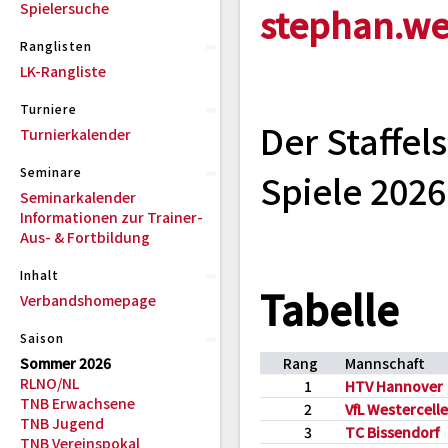
Spielersuche
stephan.we
Ranglisten
LK-Rangliste
Turniere
Der Staffel
Turnierkalender
Seminare
Spiele 2026
Seminarkalender
Informationen zur Trainer-
Aus- & Fortbildung
Inhalt
Tabelle
Verbandshomepage
Saison
Sommer 2026
Rang
Mannschaft
RLNO/NL
1
HTV Hannover
TNB Erwachsene
2
VfL Westercelle
TNB Jugend
3
TC Bissendorf
TNB Vereinspokal