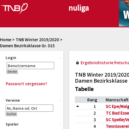
Home
>
TNB Winter 2019/2020
>
Damen Bezirksklasse Gr. 015
Login
Ergebnishistorie freischa
TNB Winter 2019/202
Damen Bezirksklasse 
Passwort vergessen?
Tabelle
Rang
Mannschaft
Vereine
1
SC Epe/Mal
2
TC Bad Essen
3
SC Spelle/
Spieler
4
Tennisverei