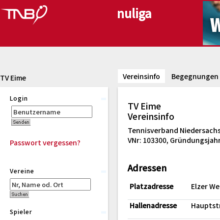
Vereinsinfo
Begegnungen
TV Eime
Login
TV Eime
Vereinsinfo
Tennisverband Niedersachs
VNr: 103300, Gründungsjahr
Passwort vergessen?
Adressen
Vereine
Platzadresse
Elzer We
Hallenadresse
Hauptstr
Spieler